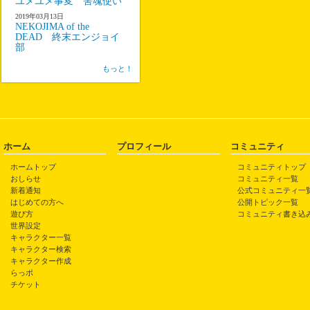
ユメユメ事変 害魂使い
2019年03月13日
NEKOJIMA of the
DEAD 終末エンジョイ
部
もっと！
ホーム
プロフィール
コミュニティ
ホームトップ
コミュニティトップ
おしらせ
コミュニティ一覧
新着通知
公式コミュニティ一
はじめての方へ
公開トピック一覧
遊び方
コミュニティ書き込
世界設定
キャラクター一覧
キャラクター検索
キャラクター作成
らっポ
チケット