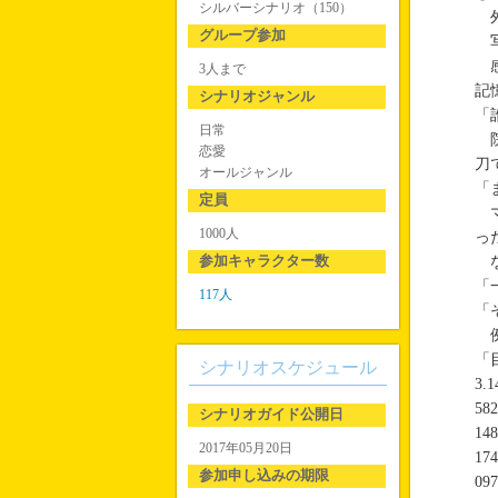
シルバーシナリオ（150）
外
グループ参加
写
感
3人まで
記
シナリオジャンル
「
日常
院
恋愛
刀
オールジャンル
「
定員
マ
1000人
っ
参加キャラクター数
な
「
117人
「
例
「
シナリオスケジュール
3.1
582
シナリオガイド公開日
148
2017年05月20日
174
参加申し込みの期限
097