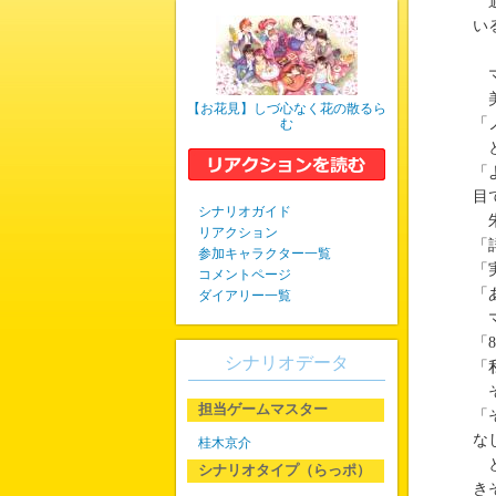
過
い
マ
美
【お花見】しづ心なく花の散るら
「
む
と
「
目
シナリオガイド
朱
リアクション
「
参加キャラクター一覧
「
コメントページ
「
ダイアリー一覧
マ
「
シナリオデータ
「
そ
担当ゲームマスター
「
な
桂木京介
と
シナリオタイプ（らっポ）
き