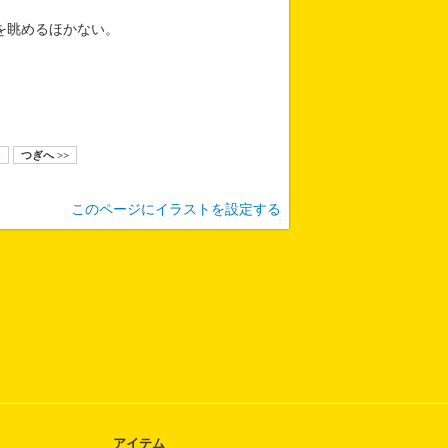
を眺めるほかない。
8
つぎへ >>
このページにイラストを設定する
アイテム