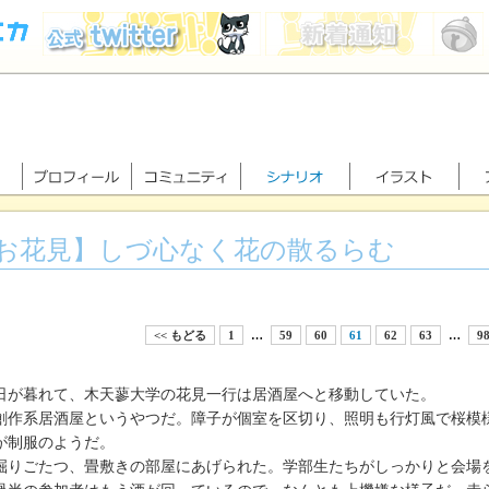
お花見】しづ心なく花の散るらむ
<< もどる
1
…
59
60
61
62
63
…
9
が暮れて、木天蓼大学の花見一行は居酒屋へと移動していた。
作系居酒屋というやつだ。障子が個室を区切り、照明も行灯風で桜模
が制服のようだ。
りごたつ、畳敷きの部屋にあげられた。学部生たちがしっかりと会場