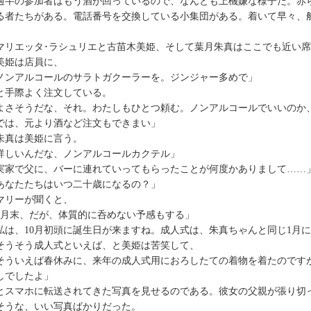
半の参加者はもう酒が回っているので、なんとも上機嫌な様子だ。赤
る者たちがある。電話番号を交換している小集団がある。着いて早々、
リエッタ･ラシュリエと古苗木美姫、そして葉月朱真はここでも近い席
姫は店員に、
ノンアルコールのサラトガクーラーを。ジンジャー多めで」
手際よく注文している。
よさそうだな、それ。わたしもひとつ頼む。ノンアルコールでいいのか
では、元より酒など注文もできまい」
真は美姫に言う。
詳しいんだな、ノンアルコールカクテル」
実家で父に、バーに連れていってもらったことが何度かありまして……
あなたたちはいつ二十歳になるの？」
リーが聞くと、
8月末、だが、体質的に呑めない予感もする」
私は、10月初頭に誕生日が来ますね。成人式は、朱真ちゃんと同じ1月
うそう成人式といえば、と美姫は苦笑して、
そういえば春休みに、来年の成人式用におろしたての着物を着たのです
しでしたよ」
スマホに転送されてきた写真を見せるのである。彼女の父親が張り切
そうな、いい写真ばかりだった。