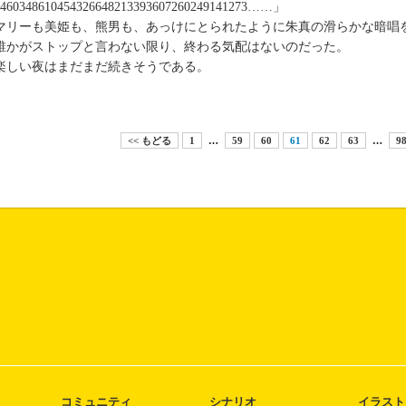
3460348610454326648213393607260249141273……」
リーも美姫も、熊男も、あっけにとられたように朱真の滑らかな暗唱
かがストップと言わない限り、終わる気配はないのだった。
しい夜はまだまだ続きそうである。
<< もどる
1
…
59
60
61
62
63
…
9
コミュニティ
シナリオ
イラスト