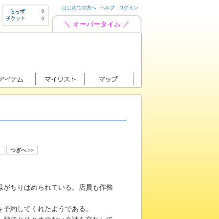
はじめての方へ
ヘルプ
ログイン
0
0
＼ オーバータイム ／
8
つぎへ >>
様がちりばめられている。店員も作務
を予約してくれたようである。