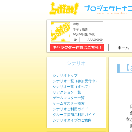
種族
学年：職業
00月00日生 00歳
AAA000000
シナリオ
【
シナリオトップ
シナリオ一覧（参加受付中）
シナリオ一覧（すべて）
リアクション一覧
ゲームマスター一覧
ゲームマスター検索
日
シナリオご利用ガイド
創
グループ参加ご利用ガイド
衣
シナリオタイプのご案内
掘