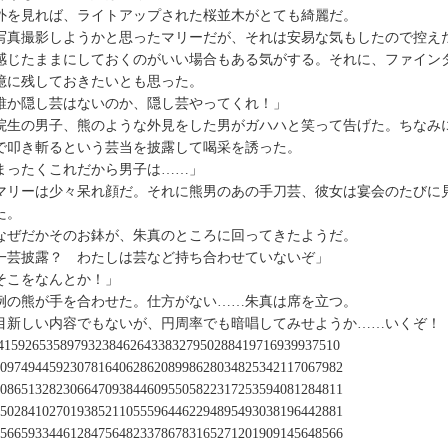
を見れば、ライトアップされた桜並木がとても綺麗だ。
真撮影しようかと思ったマリーだが、それは安易な気もしたので控え
じたままにしておくのがいい場合もある気がする。それに、ファイン
憶に残しておきたいとも思った。
誰か隠し芸はないのか、隠し芸やってくれ！」
生の男子、熊のような外見をした男がガハハと笑って告げた。ちなみ
で叩き斬るという芸当を披露して喝采を誘った。
まったくこれだから男子は……」
リーは少々呆れ顔だ。それに熊男のあの手刀芸、彼女は宴会のたびに
た。
ぜだかそのお鉢が、朱真のところに回ってきたようだ。
一芸披露？ わたしは芸など持ち合わせていないぞ」
そこをなんとか！」
の熊が手を合わせた。仕方がない……朱真は席を立つ。
目新しい内容でもないが、円周率でも暗唱してみせようか……いくぞ
4159265358979323846264338327950288419716939937510
0974944592307816406286208998628034825342117067982
0865132823066470938446095505822317253594081284811
5028410270193852110555964462294895493038196442881
5665933446128475648233786783165271201909145648566