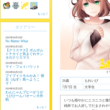
もっと！
ダイアリー
2025年04月16日
No Matter What
2025年01月15日
【クリスマス】ポムポム
トナカイと気まぐれサン
タのクリスマス
2024年09月10日
マイ・フェイバリット
イ
2024年04月21日
プイプイ☆モルかみ！ 寝
豆（ねず）島へようこ
26歳
もれいび
そ！
7月7日 生
大学生
2024年02月25日
わんにゃんブヒーがうが
うひひーんパオーン大作
戦
いつも穏やかにニコニコと微
純粋でお人好しでだまされや
もっと！