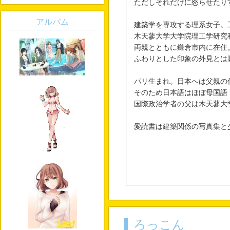
ただしそれだけに怒らせたり
アルバム
建築学を専攻する理系女子。
木天蓼大学大学院理工学研究
両親とともに鎌倉市内に在住
ふわりとした印象の外見とは
パリ生まれ。日本へは父親の
そのため日本語はほぼ母国語
国際政治学者の父は木天蓼大
愛読書は建築関係の写真集と
ろっこん