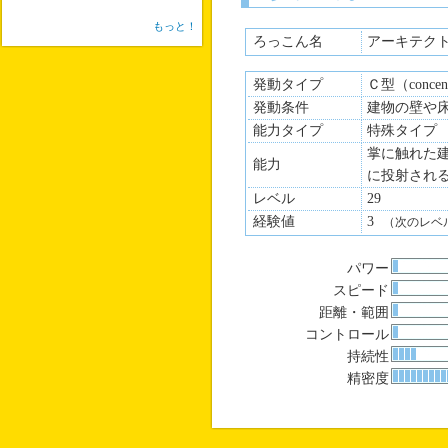
もっと！
ろっこん名
アーキテク
発動タイプ
Ｃ型（concen
発動条件
建物の壁や
能力タイプ
特殊タイプ
掌に触れた
能力
に投射され
レベル
29
経験値
3
（次のレベ
パワー
スピード
距離・範囲
コントロール
持続性
精密度