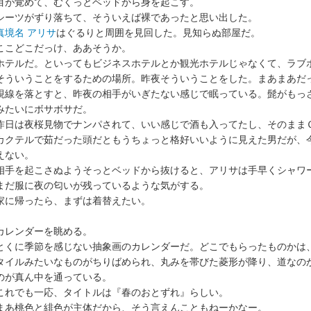
が覚めて、むくっとベッドから身を起こす。
ーツがずり落ちて、そういえば裸であったと思い出した。
真境名 アリサ
はぐるりと周囲を見回した。見知らぬ部屋だ。
こどこだっけ、ああそうか。
テルだ。といってもビジネスホテルとか観光ホテルじゃなくて、ラブ
ういうことをするための場所。昨夜そういうことをした。まあまあだ
線を落とすと、昨夜の相手がいぎたない感じで眠っている。髭がもっ
みたいにボサボサだ。
日は夜桜見物でナンパされて、いい感じで酒も入ってたし、そのまま
クテルで茹だった頭だともうちょっと格好いいように見えた男だが、
えない。
手を起こさぬようそっとベッドから抜けると、アリサは手早くシャワ
だ服に夜の匂いが残っているような気がする。
に帰ったら、まずは着替えたい。
レンダーを眺める。
くに季節を感じない抽象画のカレンダーだ。どこでもらったものかは
イルみたいなものがちりばめられ、丸みを帯びた菱形が降り、道なの
のが真ん中を通っている。
れでも一応、タイトルは『春のおとずれ』らしい。
あ桃色と緋色が主体だから、そう言えんこともねーかなー。