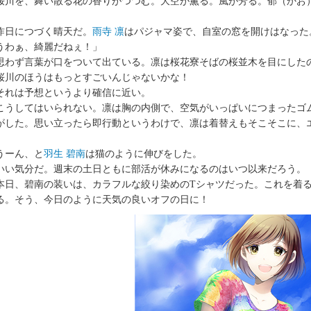
川を、舞い散る花の香りがつつむ。大空が薫る。風が芳る。郁（かお
日につづく晴天だ。
雨寺 凛
はパジャマ姿で、自室の窓を開けはなった
うわぁ、綺麗だねぇ！」
わず言葉が口をついて出ている。凛は桜花寮そばの桜並木を目にした
川のほうはもっとすごいんじゃないかな！
れは予想というより確信に近い。
うしてはいられない。凛は胸の内側で、空気がいっぱいにつまったゴ
がした。思い立ったら即行動というわけで、凛は着替えもそこそこに、
ーん、と
羽生 碧南
は猫のように伸びをした。
い気分だ。週末の土日ともに部活が休みになるのはいつ以来だろう。
日、碧南の装いは、カラフルな絞り染めのTシャツだった。これを着る
る。そう、今日のように天気の良いオフの日に！