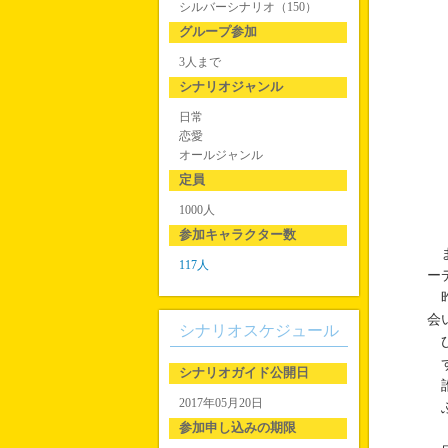
シルバーシナリオ（150）
グループ参加
3人まで
シナリオジャンル
日常
恋愛
オールジャンル
定員
1000人
参加キャラクター数
ま
117人
ー
昨
会
シナリオスケジュール
ひ
ず
シナリオガイド公開日
誰
2017年05月20日
ふ
参加申し込みの期限