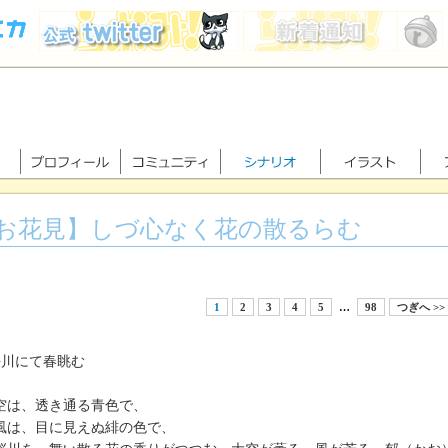
お花見】しづ心なく花の散るらむ
1
2
3
4
5
…
98
つぎへ >>
桜川にて春眺む
は、透き通る青色で、
は、目に見えぬ緋の色で、