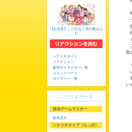
桜
昨
「
思
【お花見】しづ心なく花の散るら
桜
む
そ
こ
気
シナリオガイド
リアクション
う
参加キャラクター一覧
い
コメントページ
本
ダイアリー一覧
い
シナリオデータ
担当ゲームマスター
桂木京介
シナリオタイプ（らっポ）