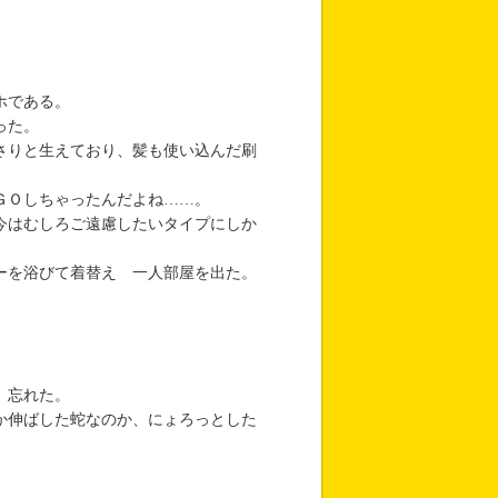
ホである。
った。
さりと生えており、髪も使い込んだ刷
ＧＯしちゃったんだよね……。
今はむしろご遠慮したいタイプにしか
ーを浴びて着替え 一人部屋を出た。
、忘れた。
か伸ばした蛇なのか、にょろっとした