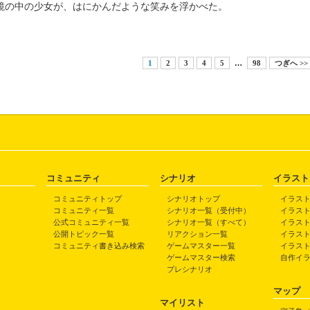
の中の少女が、はにかんだような笑みを浮かべた。
1
2
3
4
5
…
98
つぎへ >>
コミュニティ
シナリオ
イラスト
コミュニティトップ
シナリオトップ
イラス
コミュニティ一覧
シナリオ一覧（受付中）
イラス
公式コミュニティ一覧
シナリオ一覧（すべて）
イラス
公開トピック一覧
リアクション一覧
イラス
コミュニティ書き込み検索
ゲームマスター一覧
イラス
ゲームマスター検索
自作イ
プレシナリオ
マップ
マイリスト