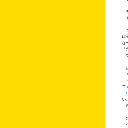
そ
春
ま
…
ど
ば
な
「
な
鏡
今
ピ
フ
い
理
―
鏡
少