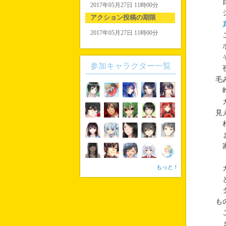
目
2017年05月27日 11時00分
シ
アクション投稿の期限
2017年05月27日 11時00分
こ
ホ
そ
参加キャラクター一覧
視
毛
昨
カ
見
相
ま
家
もっと！
カ
と
タ
も
こ
ま