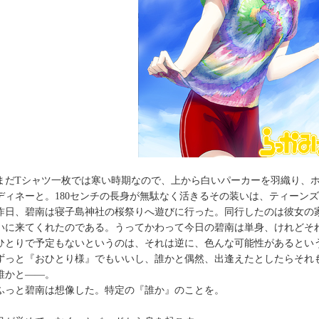
だTシャツ一枚では寒い時期なので、上から白いパーカーを羽織り、ホ
ディネーと。180センチの長身が無駄なく活きるその装いは、ティーン
日、碧南は寝子島神社の桜祭りへ遊びに行った。同行したのは彼女の
いに来てくれたのである。うってかわって今日の碧南は単身、けれどそ
とりで予定もないというのは、それは逆に、色んな可能性があるとい
っと『おひとり様』でもいいし、誰かと偶然、出逢えたとしたらそれ
かと――。
っと碧南は想像した。特定の『誰か』のことを。