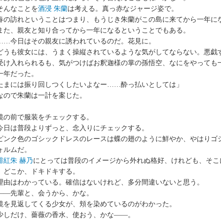
んなことを
酒浸 朱蘭
は考える。真っ赤なジャージ姿で。
の訪れということはつまり、もうじき朱蘭がこの島に来てから一年に
た、親友と知り合ってから一年になるということでもある。
…今日はその親友に誘われているのだ。花見に。
うも彼女には、うまく操縦されているような気がしてならない。悪戯
受け入れられるも、気がつけばお釈迦様の掌の孫悟空、なにをやっても
一年だった。
たまには振り回しつくしたいよなー……酔っ払いとしては」
ので朱蘭は一計を案じた。
の前で服装をチェックする。
日は普段よりずっと、念入りにチェックする。
ンク色のゴシックドレスのレースは蝶の翅のように鮮やか、やはりゴ
ォルムだ。
緋紅朱 赫乃
にとっては普段のイメージから外れぬ格好、けれども、そこ
。どこか、ドキドキする。
由はわかっている。確信はないけれど、多分間違いないと思う。
―先輩と、会うから、かな。
を見返してくる少女が、頬を染めているのがわかった。
しだけ、薔薇の香水、使おう、かな――。