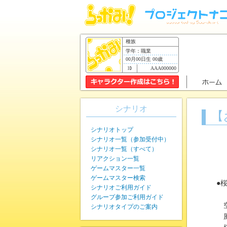
種族
学年：職業
00月00日生 00歳
AAA000000
シナリオ
【
シナリオトップ
シナリオ一覧（参加受付中）
シナリオ一覧（すべて）
リアクション一覧
ゲームマスター一覧
ゲームマスター検索
●
シナリオご利用ガイド
グループ参加ご利用ガイド
空
シナリオタイプのご案内
風