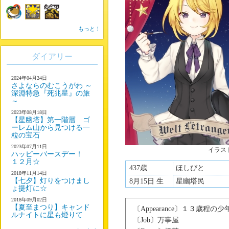
もっと！
ダイアリー
2024年04月24日
さよならのむこうがわ ～
深淵特急『死兆星』の旅
～
2023年08月18日
【星幽塔】第一階層 ゴ
ーレム山から見つける一
粒の宝石
2023年07月11日
イラス
ハッピーバースデー！
１２月☆
437歳
ほしびと
2018年11月14日
【七夕】灯りをつけまし
8月15日 生
星幽塔民
ょ提灯に☆
2018年09月02日
【夏至まつり】キャンド
〔Appearance〕１３歳程の少
ルナイトに星も燈りて
〔Job〕万事屋