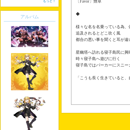
もっと！
〔Favor〕煙草
◆
アルバム
様々な名を名乗っている為、
追及されるとどこ吹く風
都合の悪い事を聞くと耳が遠
星幽塔へ訪れる寝子島民に興
時々寝子島へ遊びに行く
寝子島ではパーカーにスニー
「こうも長く生きていると、