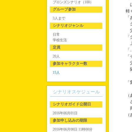
ブロンズシナリオ（100）
は
グループ参加
軽
「
3人まで
ク
シナリオジャンル
父
日常
「
学校生活
上
定員
「
20人
「
父
参加キャラクター数
隣
15人
「
シナリオスケジュール
（
さ
シナリオガイド公開日
両
2016年06月01日
（
参加申し込みの期限
2016年06月08日 11時00分