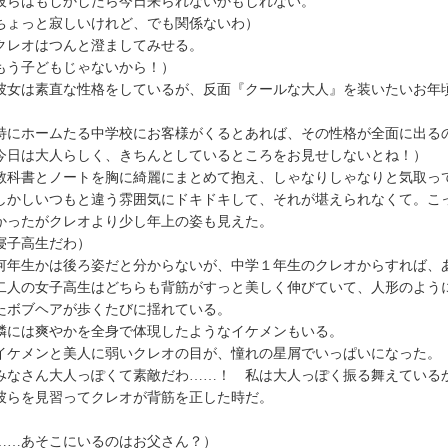
らはもしかしたら今日来られないかもしれない。
ちょっと寂しいけれど、でも関係ないわ）
レオはつんと澄ましてみせる。
もう子どもじゃないから！）
女は素直な性格をしているが、反面『クールな大人』を装いたいお年
にホームたる中学校にお客様がくるとあれば、その性格が全面に出る
今日は大人らしく、きちんとしているところをお見せしないとね！）
科書とノートを胸に綺麗にまとめて抱え、しゃなりしゃなりと気取っ
かしいつもと違う雰囲気にドキドキして、それが堪えられなくて。こ
かったがクレオより少し年上の姿も見えた。
寝子高生だわ）
年生かは後ろ姿だと分からないが、中学１年生のクレオからすれば、
人の女子高生はどちらも背筋がすっと美しく伸びていて、人形のよう
たボブヘアが歩くたびに揺れている。
には爽やかを全身で体現したようなイケメンもいる。
ケメンと美人に弱いクレオの目が、憧れの星屑でいっぱいになった。
みなさん大人っぽくて素敵だわ……！ 私は大人っぽく振る舞えている
らを見習ってクレオが背筋を正した時だ。
……あそこにいるのはお父さん？）