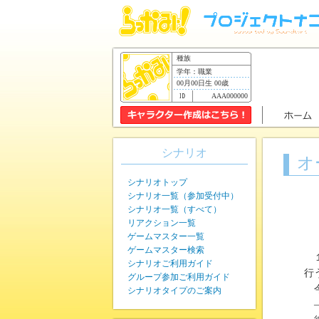
種族
学年：職業
00月00日生 00歳
AAA000000
シナリオ
オ
シナリオトップ
シナリオ一覧（参加受付中）
シナリオ一覧（すべて）
リアクション一覧
ゲームマスター一覧
ゲームマスター検索
１
シナリオご利用ガイド
行
グループ参加ご利用ガイド
今
シナリオタイプのご案内
—