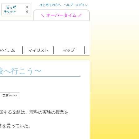
はじめての方へ
ヘルプ
ログイン
0
0
＼ オーバータイム ／
校へ行こう〜
つぎへ >>
属する２組は、理科の実験の授業を
答を貰っていた。