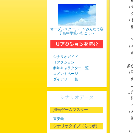
彼
（
ク
（
彼
オープンスクール 〜みんなで寝
子島中学校へ行こう〜
特
（
教
シナリオガイド
し
リアクション
多
参加キャラクター一覧
（
コメントページ
何
ダイアリー一覧
二
し
シナリオデータ
隣
イ
担当ゲームマスター
（
彼
東安曇
シナリオタイプ（らっポ）
（