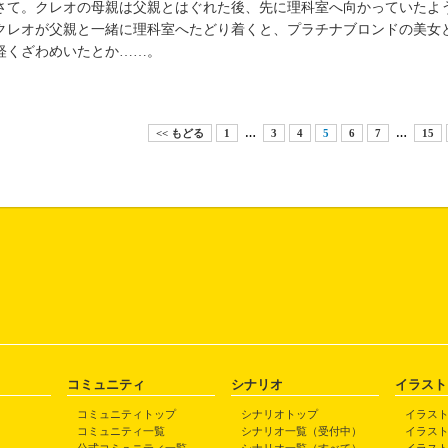
て。クレオの母親は父親とはぐれた後、先に理科室へ向かっていたよ
レオが父親と一緒に理科室へたどり着くと、プラチナブロンドの美女
軽くざわめいたとか……。
<< もどる
1
…
3
4
5
6
7
…
15
コミュニティ
シナリオ
イラスト
コミュニティトップ
シナリオトップ
イラス
コミュニティ一覧
シナリオ一覧（受付中）
イラス