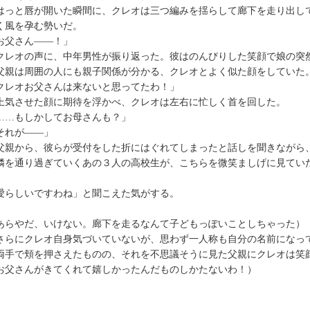
っと唇が開いた瞬間に、クレオは三つ編みを揺らして廊下を走り出し
く風を孕む勢いだ。
お父さん——！」
レオの声に、中年男性が振り返った。彼はのんびりした笑顔で娘の突
親は周囲の人にも親子関係が分かる、クレオとよく似た顔をしていた
クレオお父さんは来ないと思ってたわ！」
気させた顔に期待を浮かべ、クレオは左右に忙しく首を回した。
……もしかしてお母さんも？」
それが——」
親から、彼らが受付をした折にはぐれてしまったと話しを聞きながら
を通り過ぎていくあの３人の高校生が、こちらを微笑ましげに見てい
愛らしいですわね」と聞こえた気がする。
あらやだ、いけない。廊下を走るなんて子どもっぽいことしちゃった）
らにクレオ自身気づいていないが、思わず一人称も自分の名前になっ
手で頬を押さえたものの、それを不思議そうに見た父親にクレオは笑
お父さんがきてくれて嬉しかったんだものしかたないわ！）