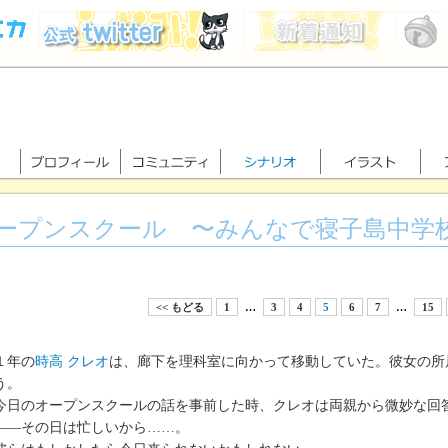
ープンスクール 〜みんなで寝子島中学
<< もどる
1
…
3
4
5
6
7
…
15
年の
時高 クレオ
は、廊下を理科室に向かって移動していた。彼女の所
う。
日のオープンスクールの話を事前した時、クレオは両親から微妙な回
—その日は忙しいから……。