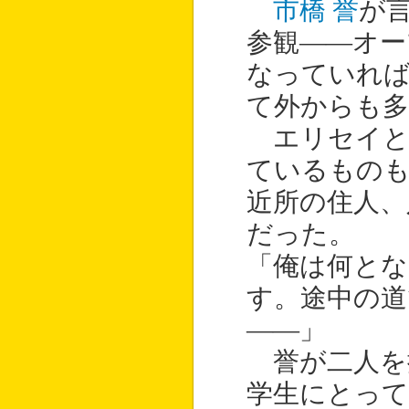
市橋 誉
が
参観——オー
なっていれば
て外からも多
エリセイと
ているもの
近所の住人、
だった。
「俺は何とな
す。途中の道
——」
誉が二人を
学生にとって