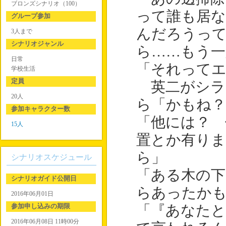
ブロンズシナリオ（100）
って誰も居
グループ参加
んだろうっ
3人まで
シナリオジャンル
ら……もう一
日常
「それって
学校生活
定員
英二がシラ
20人
ら「かもね？
参加キャラクター数
「他には？ 
15人
置とか有りま
ら」
シナリオスケジュール
「ある木の下
シナリオガイド公開日
らあったか
2016年06月01日
参加申し込みの期限
「『あなた
2016年06月08日 11時00分