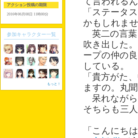
て言われる
アクション投稿の期限
「ステータス
2016年06月08日 11時00分
かもしれま
英二の言葉
参加キャラクター一覧
吹き出した。
ープの仲の良
している。
「貴方がた、
もっと！
ますの。丸
呆れながら
そちらも三人
「こんにち