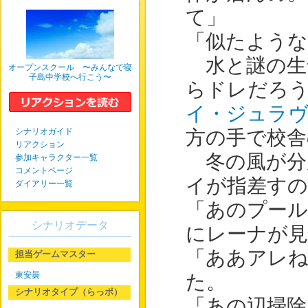
て」
「似たような
水と謎の生
オープンスクール 〜みんなで寝
子島中学校へ行こう〜
らドレだろ
イ・ジュラ
シナリオガイド
方の手で校舎
リアクション
冬の風が分
参加キャラクター一覧
コメントページ
イが指差すの
ダイアリー一覧
「あのプール
シナリオデータ
にレーナが
「ああアレ
担当ゲームマスター
東安曇
た。
シナリオタイプ（らっポ）
「あの辺掃除