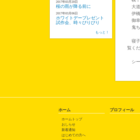
2017年03月20日
桜の雨が降る前に
大道
伊橋
2017年03月06日
ホワイトデープレゼント
御幸
試作会、時々びりびり
鬼ち
もっと！
寝子島
覧く
シー
ホーム
プロフィール
ホームトップ
おしらせ
新着通知
はじめての方へ