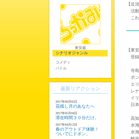
【近
活動
これ
東安曇
【東
シナリオジャンル
登録
コメディ
バトル
寺島
ポン
エリ
最新リアクション
レナ
イリ
2017年06月02日
日本
花残し月のあなたへ
2017年05月04日
滞在時間３０分だけ。
高知
2017年04月12日
水海
春のアウトドア体験！
水海
ついでにドボン。
幌平