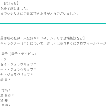
況、お知らせ】
を終了致しました。
までシナリオにご参加頂きありがとうございました。
安曇作成の登録・未登録ＮＰＣや、シナリオ登場施設など】
キャラクター（＊）について、詳しくは各ＮＰＣにプロフィールページ
 康子（康子・デイビス）
チク
セイ・ジュラヴリョフ＊
ート・ジュラヴリョフ＊
ヤ・ジュラヴリョフ＊
橋 泉＊
 竹高＊
道 音春＊
道 奏
 馬桐＊