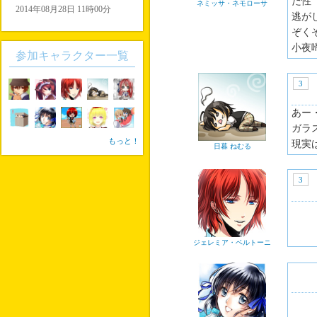
た性
ネミッサ・ネモローサ
2014年08月28日 11時00分
逃が
ぞく
小夜
参加キャラクター一覧
3
あー
ガラ
もっと！
現実
日暮 ねむる
3
ジェレミア・ベルトーニ