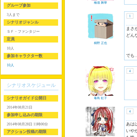
檜扇 舞華
グループ参加
3人まで
1
シナリオジャンル
まさ
ＳＦ・ファンタジー
どん
定員
桐野 正也
10人
でも
参加キャラクター数
10人
4
シナリオスケジュール
シナリオガイド公開日
毒島 虹子
2014年08月21日
4
参加申し込みの期限
あは
2014年08月28日 11時00分
いや
アクション投稿の期限