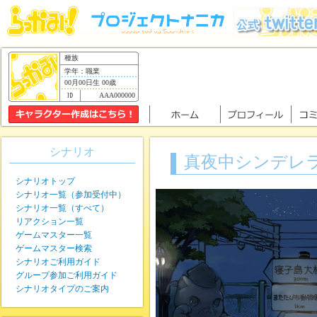
種族
学年：職業
00月00日生 00歳
AAA000000
シナリオ
真夜中シンデレ
シナリオトップ
シナリオ一覧（参加受付中）
シナリオ一覧（すべて）
リアクション一覧
ゲームマスター一覧
ゲームマスター検索
シナリオご利用ガイド
グループ参加ご利用ガイド
シナリオタイプのご案内