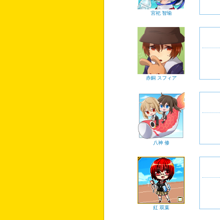
宮祀 智瑜
赤銅 スフィア
八神 修
紅 双葉