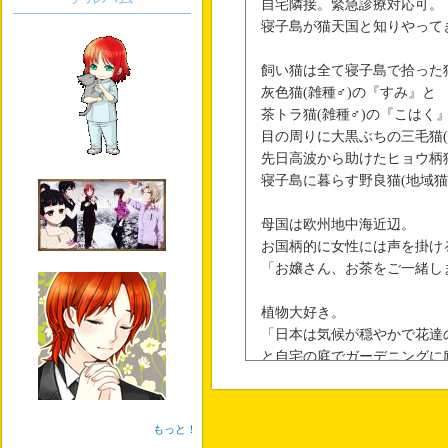
自宅隣接。緊急診療対応可。
寝子島が猫天国と知りやって
飼い猫は全て寝子島で拾った
灰色猫(雑種♂)の『すみ』と
茶トラ猫(雑種♂)の『こはく
目の周りに大黒ぶちの三毛猫(
先日高波から助けたヒョウ柄猫
寝子島に暮らす野良猫(地域猫
母国は欧州地中海近辺。
お国柄的に女性には声を掛け
「お嬢さん、お茶をご一緒し
植物大好き。
「日本は気候が穏やかで花達
と自宅の庭でガーデニングに
年中花が楽しめるなんて素晴
もっと！