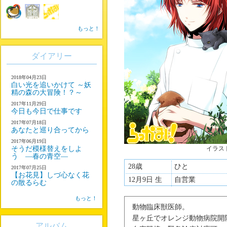
もっと！
ダイアリー
2018年04月23日
白い光を追いかけて ～妖
精の森の大冒険！？～
2017年11月29日
今日も今日で仕事です
2017年07月18日
あなたと巡り合ってから
2017年06月19日
そうだ模様替えをしよ
イラス
う ―春の青空―
28歳
ひと
2017年07月25日
【お花見】しづ心なく花
12月9日 生
自営業
の散るらむ
もっと！
動物臨床獣医師。
星ヶ丘でオレンジ動物病院開
アルバム