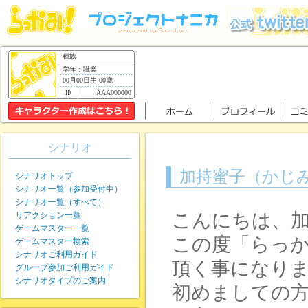
種族
学年：職業
00月00日生 00歳
AAA000000
シナリオ
加持蜜子（かじ
シナリオトップ
シナリオ一覧（参加受付中）
シナリオ一覧（すべて）
こんにちは、
リアクション一覧
ゲームマスター一覧
この度「らっ
ゲームマスター検索
シナリオご利用ガイド
頂く事になり
グループ参加ご利用ガイド
シナリオタイプのご案内
初めましての