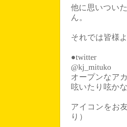
他に思いつい
ん。
それでは皆様
●twitter
@kj_mituko
オープンなア
呟いたり呟か
アイコンをお
り）