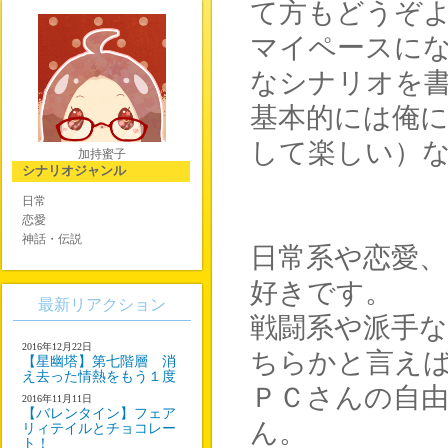
て方もどうぞ
マイペースに
なシナリオを
基本的には俺
して楽しい）
加持蜜子
シナリオジャンル
日常
恋愛
神話・伝説
日常系や恋愛
好きです。
最新リアクション
戦闘系や派手
2016年12月22日
ちらかと言え
【星幽塔】第七階層 消
え去った情熱をもう１度
ＰＣさんの自
2016年11月11日
【バレンタイン】フェア
ん。
リィテイルとチョコレー
ト！