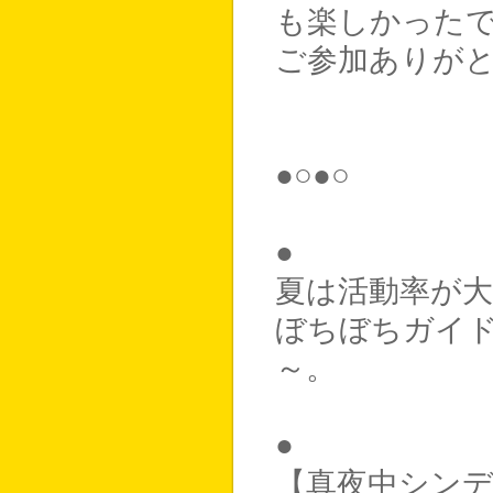
も楽しかった
ご参加ありが
●○●○
●
夏は活動率が
ぼちぼちガイ
～。
●
【真夜中シン