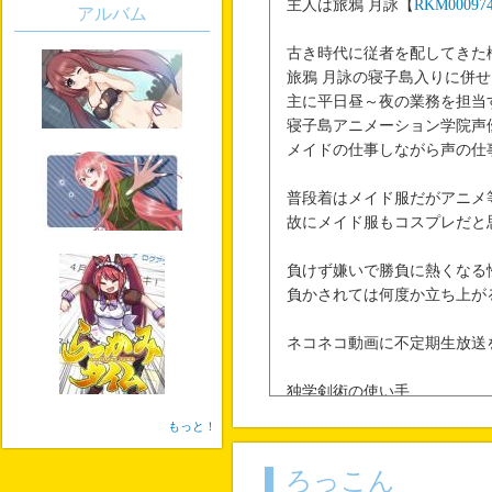
主人は旅鴉 月詠【
RKM00097
アルバム
古き時代に従者を配してきた
旅鴉 月詠の寝子島入りに併
主に平日昼～夜の業務を担当
寝子島アニメーション学院声
メイドの仕事しながら声の仕
普段着はメイド服だがアニメ
故にメイド服もコスプレだと
負けず嫌いで勝負に熱くなる
負かされては何度か立ち上が
ネコネコ動画に不定期生放送
独学剣術の使い手
もっと！
ろっこん