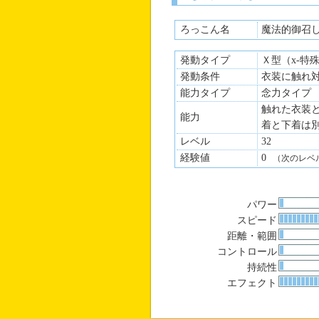
ろっこん名
魔法的御召
発動タイプ
Ｘ型（x-特
発動条件
衣装に触れ
能力タイプ
念力タイプ
触れた衣装
能力
着と下着は
レベル
32
経験値
0
（次のレベ
パワー
スピード
距離・範囲
コントロール
持続性
エフェクト