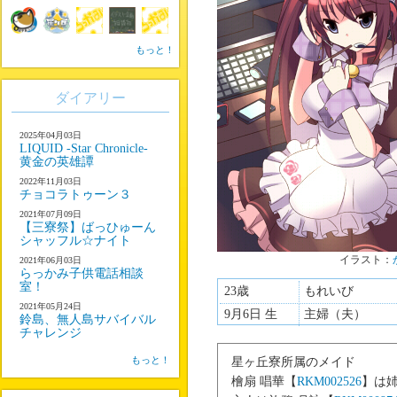
もっと！
ダイアリー
2025年04月03日
LIQUID -Star Chronicle-
黄金の英雄譚
2022年11月03日
チョコラトゥーン３
2021年07月09日
【三寮祭】ばっひゅーん
シャッフル☆ナイト
イラスト：
2021年06月03日
らっかみ子供電話相談
室！
23歳
もれいび
2021年05月24日
9月6日 生
主婦（夫）
鈴島、無人島サバイバル
チャレンジ
もっと！
星ヶ丘寮所属のメイド
檜扇 唱華【
RKM002526
】は