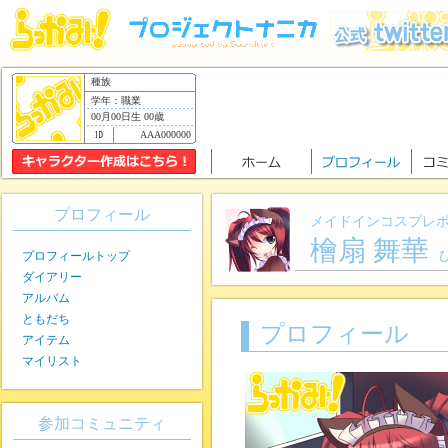
種族
学年：職業
00月00日生 00歳
AAA000000
プロフィール
メイドインコスプレ
檜扇 舞華
プロフィールトップ
ダイアリー
アルバム
ともだち
プロフィール
アイテム
マイリスト
参加コミュニティ