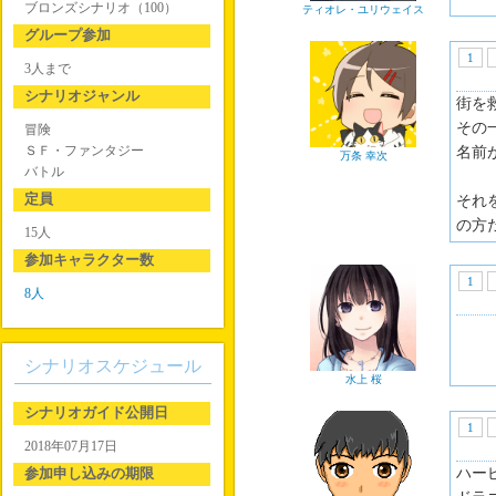
ブロンズシナリオ（100）
ティオレ・ユリウェイス
グループ参加
1
3人まで
シナリオジャンル
街を
その
冒険
ＳＦ・ファンタジー
名前
万条 幸次
バトル
定員
それ
の方
15人
参加キャラクター数
1
8人
シナリオスケジュール
水上 桜
シナリオガイド公開日
1
2018年07月17日
参加申し込みの期限
ハー