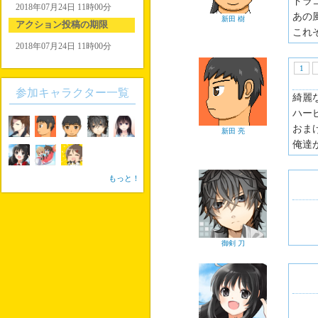
ドラ
2018年07月24日 11時00分
あの
新田 樹
アクション投稿の期限
これ
2018年07月24日 11時00分
1
参加キャラクター一覧
綺麗
ハー
おま
新田 亮
俺達
もっと！
御剣 刀