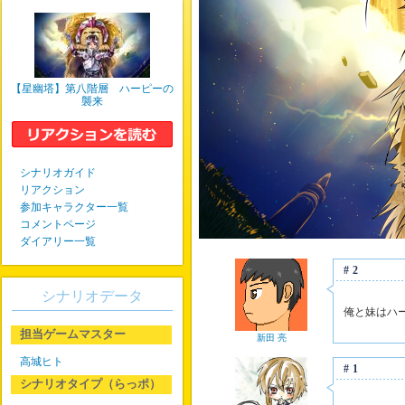
【星幽塔】第八階層 ハーピーの
襲来
シナリオガイド
リアクション
参加キャラクター一覧
コメントページ
ダイアリー一覧
#2
シナリオデータ
俺と妹はハ
担当ゲームマスター
新田 亮
高城ヒト
#1
シナリオタイプ（らっポ）