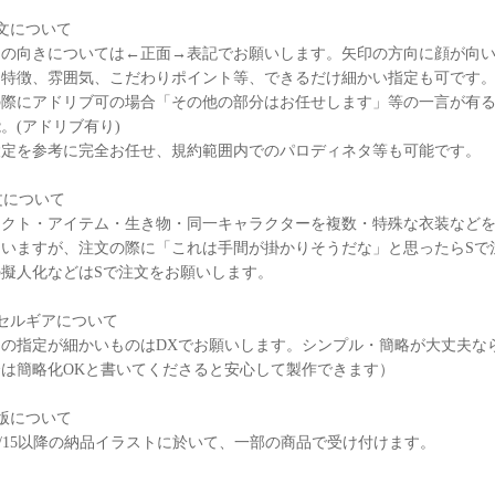
文について
ラの向きについては←正面→表記でお願いします。矢印の方向に顔が向
、特徴、雰囲気、こだわりポイント等、できるだけ細かい指定も可です
の際にアドリブ可の場合「その他の部分はお任せします」等の一言が有
。(アドリブ有り)
設定を参考に完全お任せ、規約範囲内でのパロディネタ等も可能です。
文について
ェクト・アイテム・生き物・同一キャラクターを複数・特殊な衣装など
ていますが、注文の際に「これは手間が掛かりそうだな」と思ったらSで
の擬人化などはSで注文をお願いします。
セルギアについて
ツの指定が細かいものはDXでお願いします。シンプル・簡略が大丈夫な
合は簡略化OKと書いてくださると安心して製作できます）
版について
2 5/15以降の納品イラストに於いて、一部の商品で受け付けます。