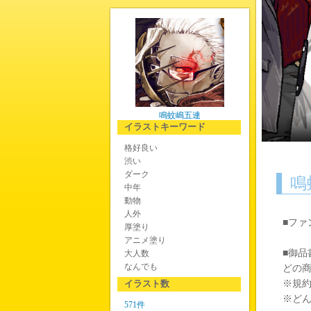
鳴蚊嶋五連
イラストキーワード
格好良い
渋い
ダーク
鳴
中年
動物
人外
■ファ
厚塗り
アニメ塗り
■御品
大人数
なんでも
どの
イラスト数
※規
※ど
571件