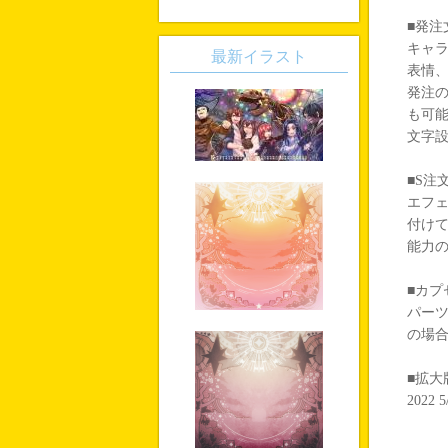
■発注
キャ
最新イラスト
表情
発注
も可能
文字
■S注
エフ
付け
能力
■カプ
パー
の場
■拡大
202