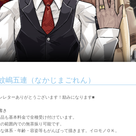
蚊嶋五連（なかじまごれん）
ンレターありがとうございます！励みになります■
書き
商品も基本料金で全種受け付けています。
約の範囲内での無茶振り可能です。
んな体系・年齢・容姿等もがんばって描きます。イロモノＯＫ。