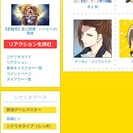
水上 桜
【星幽塔】第八階層 ハーピーの
襲来
シナリオガイド
ティオレ・ユリウェイス
リアクション
参加キャラクター一覧
コメントページ
ダイアリー一覧
シナリオデータ
担当ゲームマスター
高城ヒト
シナリオタイプ（らっポ）