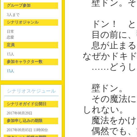
壁ドン。そ
グループ参加
3人まで
ドン！ と
シナリオジャンル
日常
目の前に、
恋愛
息が止まる
定員
なぜかドキ
15人
参加キャラクター数
……どうし
15人
壁ドン。
シナリオスケジュール
その魔法に
シナリオガイド公開日
しれない。
2017年08月29日
魔法をかけ
参加申し込みの期限
偶然でも、
2017年09月05日 11時00分