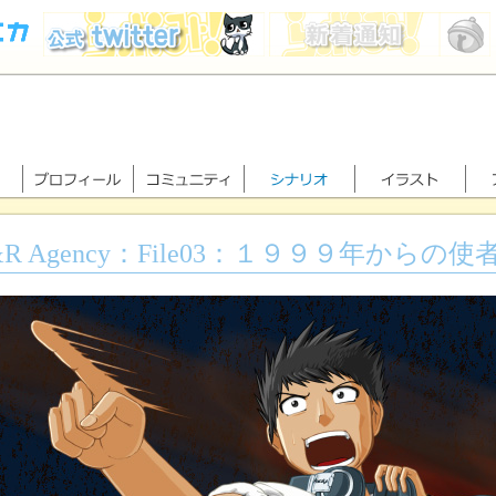
&R Agency：File03：１９９９年からの使