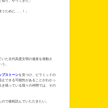
と知り、やってきた」
救うために……！」
。
ていた古代高度文明の遺産を発動さ
いう。
ップストーン
を見つけ、ピラミッドの
阻止できる可能性があることがわかっ
生き残っている我々の仲間では、その
たので後程読んでいただきたい。