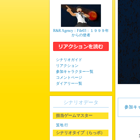
R&R Agency：File03：１９９９年
からの使者
シナリオガイド
リアクション
参加キャラクター一覧
コメントページ
ダイアリー一覧
シナリオデータ
参加キ
担当ゲームマスター
笈地 行
シナリオタイプ（らっポ）