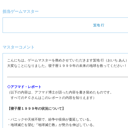
担当ゲームマスター
笈地 行
マスターコメント
こんにちは。ゲームマスターを務めさせていただきます笈地 行（おいち あん
大変なことになりました。寝子暦１９９９年の未来の地球を救ってください！
◇アフマド・レポート
（以下の内容は、アフマド博士が語った内容を書き留めたものです。
すべてのＰＣさんはこのレポートの内容を知りえます）
【寝子暦１９９９年の状況について】
・パニックや天候不順で、紛争や疫病が蔓延している。
・地球滅亡を望む『地球滅亡教』が勢力を伸ばしている。