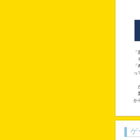
「
Ｒ
「
っ
か
梨
か
ゲ