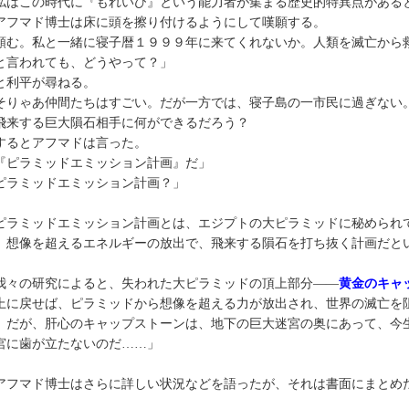
私はこの時代に『もれいび』という能力者が集まる歴史的特異点がある
フマド博士は床に頭を擦り付けるようにして嘆願する。
頼む。私と一緒に寝子暦１９９９年に来てくれないか。人類を滅亡から
と言われても、どうやって？」
利平が尋ねる。
りゃあ仲間たちはすごい。だが一方では、寝子島の一市民に過ぎない
来する巨大隕石相手に何ができるだろう？
るとアフマドは言った。
『ピラミッドエミッション計画』だ」
ピラミッドエミッション計画？」
ラミッドエミッション計画とは、エジプトの大ピラミッドに秘められ
、想像を超えるエネルギーの放出で、飛来する隕石を打ち抜く計画だと
我々の研究によると、失われた大ピラミッドの頂上部分――
黄金のキャ
上に戻せば、ピラミッドから想像を超える力が放出され、世界の滅亡を
。だが、肝心のキャップストーンは、地下の巨大迷宮の奥にあって、今
宮に歯が立たないのだ……」
フマド博士はさらに詳しい状況などを語ったが、それは書面にまとめ