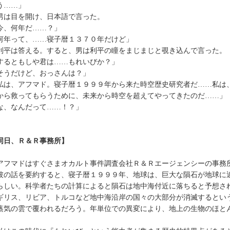
う……」
は目を開け、日本語で言った。
今、何年だ……？」
何年って、……寝子暦１３７０年だけど」
平は答える。すると、男は利平の瞳をまじまじと覗き込んで言った。
するともしや君は……もれいびか？」
そうだけど、おっさんは？」
私は、アフマド。寝子暦１９９９年から来た時空歴史研究者だ……私は
から救ってもらうために、未来から時空を超えてやってきたのだ……」
な、なんだって……！？」
同日、Ｒ＆Ｒ事務所】
フマドはすぐさまオカルト事件調査会社Ｒ＆Ｒエージェンシーの事務
の話を要約すると、寝子暦１９９９年、地球は、巨大な隕石が地球に
らしい。科学者たちの計算によると隕石は地中海付近に落ちると予想さ
ギリス、リビア、トルコなど地中海沿岸の国々の大部分が消滅するとい
蒸気の雲で覆われるだろう。年単位での異変により、地上の生物のほと