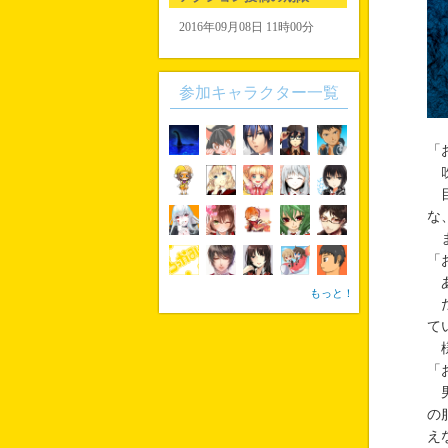
2016年09月08日 11時00分
参加キャラクター一覧
「
吹
目
な
ま
「
あ
もっと！
だ
て
様
「
男
の
え