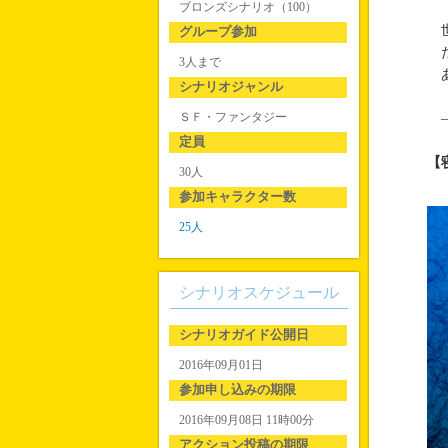
ブロンズシナリオ（100）
世
グループ参加
だ
3人まで
あ
シナリオジャンル
ＳＦ・ファンタジー
―
定員
【
30人
参加キャラクター数
25人
シナリオスケジュール
シナリオガイド公開日
2016年09月01日
参加申し込みの期限
2016年09月08日 11時00分
アクション投稿の期限