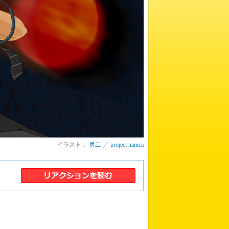
イラスト：
勇二
／
project nanica