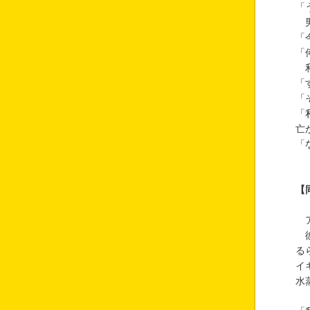
「
男
「
「
利
「
「
「
亡
「
【
ア
彼
る
イ
水