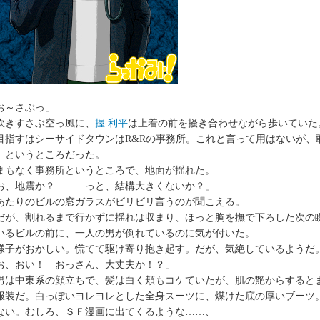
お～さぶっ」
きすさぶ空っ風に、
握 利平
は上着の前を掻き合わせながら歩いていた
指すはシーサイドタウンはR&Rの事務所。これと言って用はないが、
、というところだった。
もなく事務所というところで、地面が揺れた。
お、地震か？ ……っと、結構大きくないか？」
たりのビルの窓ガラスがビリビリ言うのが聞こえる。
が、割れるまで行かずに揺れは収まり、ほっと胸を撫で下ろした次の瞬
いるビルの前に、一人の男が倒れているのに気が付いた。
子がおかしい。慌てて駆け寄り抱き起す。だが、気絶しているようだ
お、おい！ おっさん、大丈夫か！？」
は中東系の顔立ちで、髪は白く頬もコケていたが、肌の艶からすると
服装だ。白っぽいヨレヨレとした全身スーツに、煤けた底の厚いブーツ
ない。むしろ、ＳＦ漫画に出てくるような……、