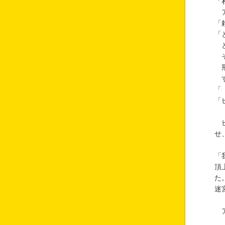
「
ア
「
「
と
そ
飛
す
「
「
ピ
せ
「
頂
た
迷
ア