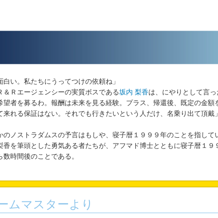
面白い。私たちにうってつけの依頼ね」
＆Ｒエージェンシーの実質ボスである
坂内 梨香
は、にやりとして言っ
希望者を募るわ。報酬は未来を見る経験。プラス、帰還後、既定の金額
て来れる保証はない。それでも行きたいという人だけ、名乗り出て頂戴
のノストラダムスの予言はもしや、寝子暦１９９９年のことを指して
香を筆頭とした勇気ある者たちが、アフマド博士とともに寝子暦１９
ら数時間後のことである。
ームマスターより