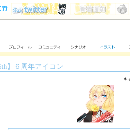
6th】６周年アイコン
キャ