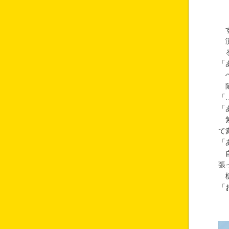
す
演
る
「
ぺ
隣
「
「
紫
て
「
自
張
槙
「