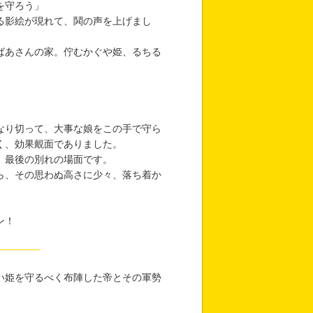
を守ろう」
る影絵が現れて、鬨の声を上げまし
ばあさんの家。佇むかぐや姫、るちる
なり切って、大事な娘をこの手で守ら
く、効果覿面でありました。
。最後の別れの場面です。
ら、その思わぬ高さに少々、落ち着か
ン！
い姫を守るべく布陣した帝とその軍勢