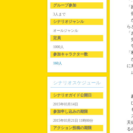
「
グループ参加
「
優
3人まで
か
シナリオジャンル
ら
オールジャンル
「
定員
突
雫
1000人
「
参加キャラクター数
か
160人
に
止
シナリオスケジュール
シナリオガイド公開日
趣
ひ
2015年03月14日
も
参加申し込みの期限
ス
2015年03月21日 11時00分
天
アクション投稿の期限
る