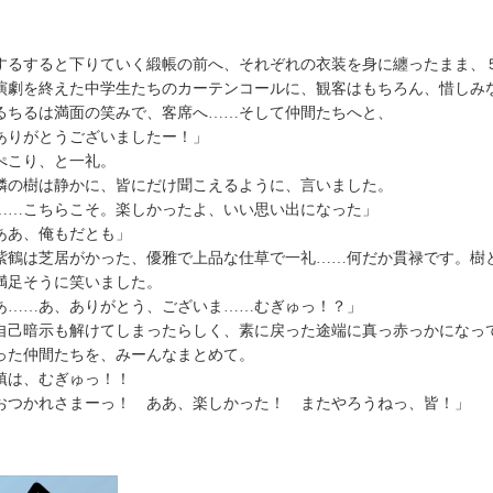
るすると下りていく緞帳の前へ、それぞれの衣装を身に纏ったまま、
劇を終えた中学生たちのカーテンコールに、観客はもちろん、惜しみ
ちるは満面の笑みで、客席へ……そして仲間たちへと、
ありがとうございましたー！」
こり、と一礼。
の樹は静かに、皆にだけ聞こえるように、言いました。
……こちらこそ。楽しかったよ、いい思い出になった」
ああ、俺もだとも」
鶴は芝居がかった、優雅で上品な仕草で一礼……何だか貫禄です。樹
満足そうに笑いました。
あ……あ、ありがとう、ございま……むぎゅっ！？」
己暗示も解けてしまったらしく、素に戻った途端に真っ赤っかになっ
った仲間たちを、みーんなまとめて。
は、むぎゅっ！！
おつかれさまーっ！ ああ、楽しかった！ またやろうねっ、皆！」