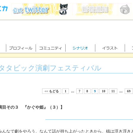
タタビック演劇フェスティバル
<< もどる
1
…
7
8
9
10
11
…
69
演目その３ 『かぐや姫』（３）】
んなで劇をやろう、なんて話が持ち上がったときから、槙は浮き浮き