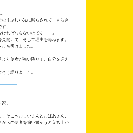
ん。
そのまぶしい光に照らされて、きらき
です。
なければならないのです……」
を見開いて、そして理由を尋ねます。
を打ち明けました。
月より使者が舞い降りて、自分を迎え
でそう語りました。
す家。
し、そこへおじいさんとおばあさん、
月からの使者を追い返そうと立ち上が