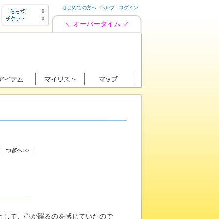
はじめての方へ
ヘルプ
ログイン
0
0
＼ オーバータイム ／
つぎへ >>
として、心が躍るのを感じていたので