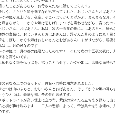
……どうしたんだい、かぐや姫？」
困ったことがあるなら、お母さんたちに話してごらん？」
しく、さらりと髪を撫でながら言ってくれた、おじいさんとおばあさ
ぐや姫が見上げる、夜空。そこへぽっかりと浮かぶ、まんまるな月。
と輝きながら……かぐや姫は悲しげにまつげを震わせながら、言ったの
おじいさん、おばあさん。私は、次の十五夜の夜に……あの月へ、帰ら
然の言葉に、おじいさんとおばあさんは、浮かんだ月のように丸く目
をこぼし、かぐや姫はおじいさんとおばあさんにすがりながら、秘密
私は……月の民なのです」
ぐや姫は、月の都の姫君だったのです！ そして次の十五夜の夜に、
来ると言うのです。
め処なく頬を伝う涙を、拭うこともせず。かぐや姫は、悲痛な面持ち
の異なる二つのセットが、舞台へ同時に用意されました。
とつは山のふもと、おじいさんとおばあさん、そしてかぐや姫の暮ら
うひとつは、豪華な都。帝の住む宮廷です。
ポットライトが高い壇上に立つ帝、紫鶴の堂々たる立ち姿を照らし出
佑と槙が駆け込みます……二人の懇願によって、帝は兵士を引き連れ、
のです。