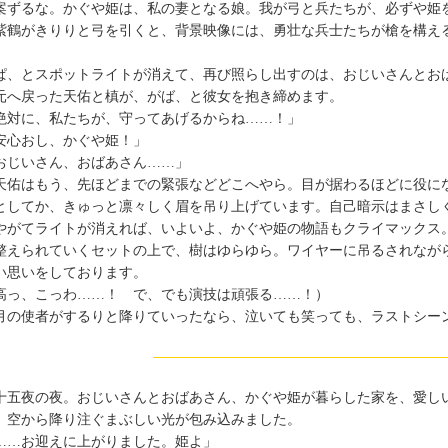
案ずるな。かぐや姫は、私の妻となる娘。我が弓と兵たちが、必ずや姫
鶴がきりりと弓を引くと、背景映像には、勇壮な兵士たちが槍を構え
。
、とスポットライトが消えて、再び照らし出すのは、おじいさんとお
元へ戻った天佑と槙が、がば、と彼女を抱き締めます。
絶対に、私たちが、守ってあげるからね……！」
安心おし、かぐや姫！」
おじいさん、おばあさん……」
佑はもう、先ほどまでの緊張などどこへやら。目が据わるほどに役に
としてか、きゅっと凛々しく眉を吊り上げています。自己暗示はまさし
がてライトが消えれば、いよいよ、かぐや姫の物語もクライマックス
えられていくセットの上で、樹はゆらゆら。ワイヤーに吊るされなが
い思いをしております。
高っ、こっわ……！ で、でも演技は頑張る……！）
の使者がするりと降りていったなら、泣いても笑っても、ラストシー
五夜の夜。おじいさんとおばあさん、かぐや姫が暮らした家を、愛し
、空から降り注ぐまぶしい光が包み込みました。
……お迎えに上がりました。姫よ」