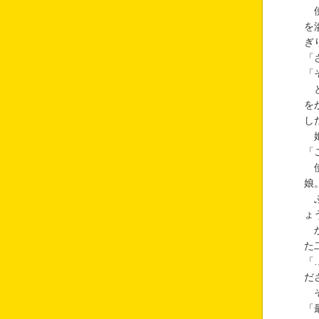
使
を
ぎ
「
「
と
を
し
姫
「
使
娘
ふ
ょ
か
た
「
だ
そ
「