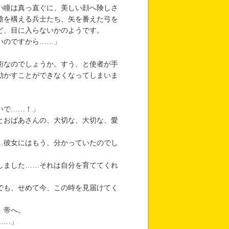
い瞳は真っ直ぐに、美しい顔へ険しさ
槍を構える兵士たち、矢を番えた弓を
ど、目に入らないかのようです。
いのですから……」
術なのでしょうか。すう、と使者が手
動かすことができなくなってしまいま
いで……！」
とおばあさんの、大切な、大切な、愛
…彼女にはもう、分かっていたのでし
しました……それは自分を育ててくれ
でも、せめて今、この時を見届けてく
、帝へ。
……」