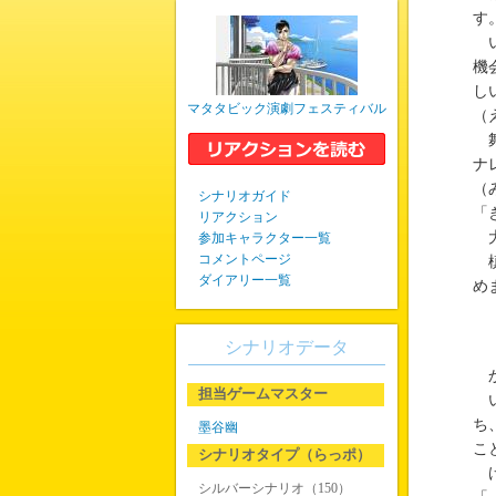
す
い
機
し
マタタビック演劇フェスティバル
（
舞
ナ
（
シナリオガイド
「
リアクション
大
参加キャラクター一覧
コメントページ
槙
ダイアリー一覧
め
シナリオデータ
か
担当ゲームマスター
い
ち
墨谷幽
こ
シナリオタイプ（らっポ）
け
シルバーシナリオ（150）