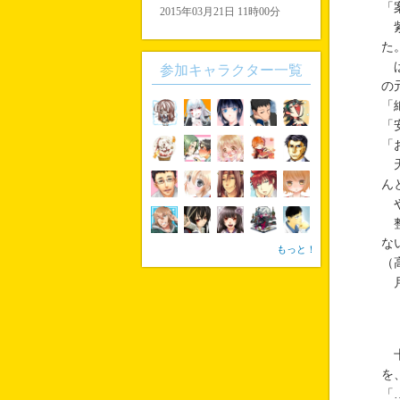
「
2015年03月21日 11時00分
紫
た
ぱ
参加キャラクター一覧
の
「
「
「
天
ん
や
整
な
もっと！
（
月
十
を
「