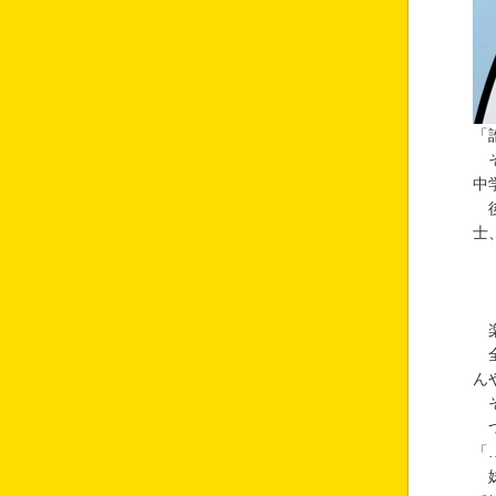
「
そ
中
後
士
楽
全
ん
そ
つ
「
妹