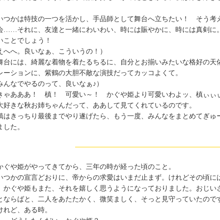
。
つかは特技の一つを活かし、手品師として舞台へ立ちたい！ そう考
会……それに、友達と一緒にわいわい、時には賑やかに、時には真剣に
いことでしょう！
えへへ。良いなぁ、こういうの！）
台には、綺麗な着物を着たるちるに、自分とお揃いみたいな格好の天
レーションに、紫鶴の大胆不敵な演技だってカッコよくて。
みんなでやるのって、良いなぁ♪）
きゃあああ！ 槙！ 可愛い～！ かぐや姫より可愛いわよッ、槙ぃぃ
好きな秋お姉ちゃんだって、ああして見てくれているのです。
はきっちり最後までやり遂げたら、もう一度、みんなをまとめてぎゅ
ました。
ぐや姫がやってきてから、三年の時が経った頃のこと。
つかの宣言どおりに、帝からの求愛はいまだ止まず。けれどその頃に
、かぐや姫もまた、それを嬉しく思うようになっておりました。おじい
とならばと、二人をあたたかく、微笑ましく、そっと見守っていたので
れど、ある時。