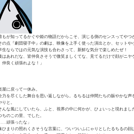
誰もが知ってるかぐや姫の物語だからこそ、演じる側のセンスってやつ
の点『劇団寝子中』の劇は、映像を上手く使った演出とか、セットや
学生ならではの元気な演技も合わさって、新鮮な気分で楽しめたぜ！
はあれだな、皆仲良さそうで微笑ましくてな、見てるだけで顔がニヤ
、仲良く頑張れよな！」
屋に戻って一休み。
力を尽くした舞台を思い返しながら。るちるは仲間たちの賑やかな声
やりと。
んな風にしていたら、ふと、視界の中に何かが、ひょいっと現れまし
ちのこの里、でした。
……頑張ったな」
ひまりの照れくさそうな言葉に、ついついふにゃりとしたるちるの顔