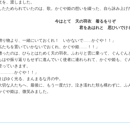
を、渡しました。
たためられていたのは、歌。かぐや姫の想いを綴った、自ら詠み上げ
今はとて 天の羽衣 着るを
君をあはれと 思ひいでけ
贈り物より、一緒にいておくれ！ いかないで……かぐや！！」
私たちを置いていかないでおくれ、かぐや姫……！！」
ったのは、ひらとはためく天の羽衣。ふわりと雲に乗って、ぐんぐん
はや振り返りもせずに進んでいく使者に連れられて、かぐや姫も、ぐ
っていきます。
…………かぐや！！」
ばゆく光る、まんまるな月の中。
切な人たちへ、最後に、もう一度だけ。泣き濡れた頬も構わずに、ふ
ぐや姫は、微笑みました。