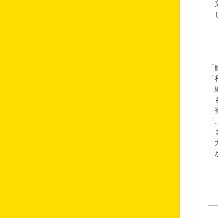
文
し
「
「
纏
も
登
「
ま
大
か