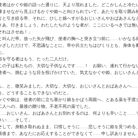
者はかぐや姫の語った通りに、天より現れました。どこかしんと冷た
滲ませながら見上げるかぐや姫へと向けられていて、あたりを取り囲み
りと引き絞る帝、それに、ひしと娘へすがるおじいさんやおばあさんな
さあ、行きましょう。わたしたちのような者が、ここにいるべきでは無
それはさせぬ！」
叫んだ帝。放った矢が飛び、使者の胸へと突き立つ前に……いかなる
かざしただけで、不思議なことに、帝や兵士たちはぴくりとも、身体を
た。
を守る者はもう、たった二人だけ。
この子は私たちの、大切な子供なんです……！ お願い、連れて行かな
者へ、挑むような目を投げかけていた、気丈なかぐや姫。おじいさん
。
、と、微笑みました。大切な、大切な、おじいさんとおばあさんへ…
う。どうすることもできないのだと。
ぐや姫は、使者の前に立ち塞がり娘をかばう両親へ、とある薬を手渡
二人への、最後の贈り物。不老不死の薬でした。
……おじいさん、おばあさんとお別れするのは、何よりも辛いこと……
さい……そして」
して。身動き取れぬまま、口惜しそうに……悲しそうに姫を見つめる
最後まで、あなたにお応えすることができなくて……申し訳ありません