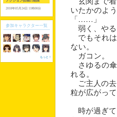
玄関まで着
アクション投稿の期限
いたかのよ
2018年05月24日 11時00分
「……」
参加キャラクター一覧
弱く、やる
でもそれは
ない。
ガコン。
もっと！
さゆるの傘
れる。
ご主人の去
粒が広がっ
時が過ぎて