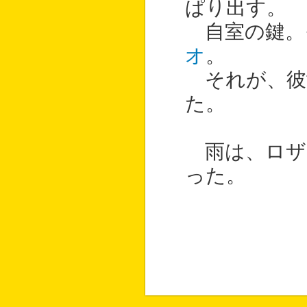
ぱり出す。
自室の鍵。
オ
。
それが、彼
た。
雨は、ロザ
った。