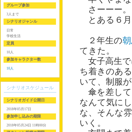
グループ参加
さーーー。
3人まで
とある６月
シナリオジャンル
日常
学校生活
２年生の
朝
定員
てきた。
10人
女子高生で
参加キャラクター数
10人
ち着きのある
いて、制服が
シナリオスケジュール
傘を差して
シナリオガイド公開日
なんて気に
2018年05月17日
な、そんな雰
参加申し込みの期限
いく。
2018年05月24日 11時00分