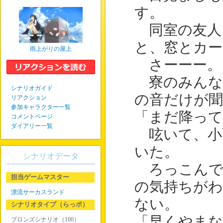
す。
同室の友人
と、窓とカー
雨上がりの屋上
さーーー。
寮のみんな
シナリオガイド
の音だけが
リアクション
参加キャラクター一覧
「まだ降って
コメントページ
ダイアリー一覧
呟いて、小
いた。
シナリオデータ
ろっこんで
担当ゲームマスター
の気持ちが
漂流サーカスランド
ない。
シナリオタイプ（らっポ）
「早くやまな
ブロンズシナリオ（100）