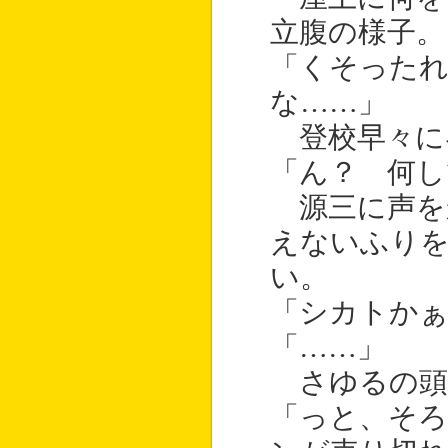
立腹の様子。
「くそったれ
な……」
登校早々に
「ん？ 何し
源三に声を
えないふり
い。
「シカトかぁ
「……」
さゆるの頭
「っと、そろ