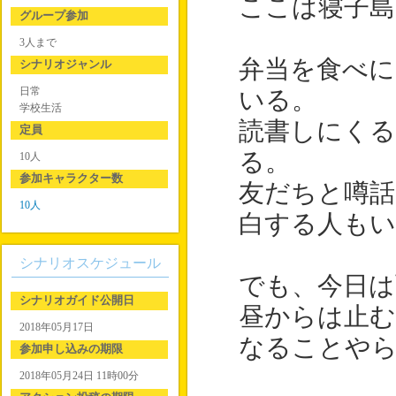
ここは寝子島
グループ参加
3人まで
弁当を食べに
シナリオジャンル
日常
いる。
学校生活
読書しにく
定員
る。
10人
参加キャラクター数
友だちと噂話
10人
白する人もい
シナリオスケジュール
でも、今日は
シナリオガイド公開日
昼からは止
2018年05月17日
なることや
参加申し込みの期限
2018年05月24日 11時00分