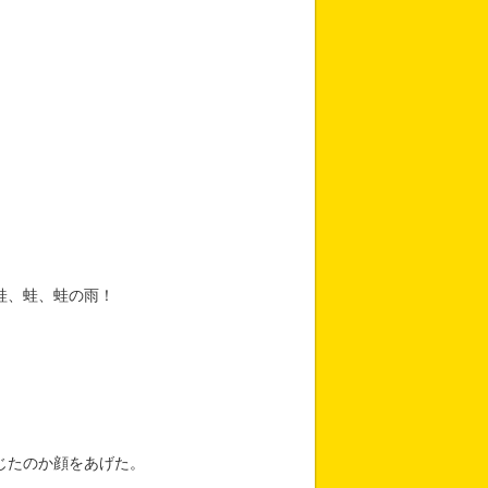
蛙、蛙、蛙の雨！
じたのか顔をあげた。