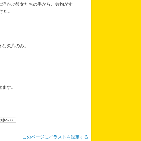
に浮かぶ彼女たちの手から、巻物がす
きた。
さな欠片のみ。
覚ます。
つぎへ >>
このページにイラストを設定する