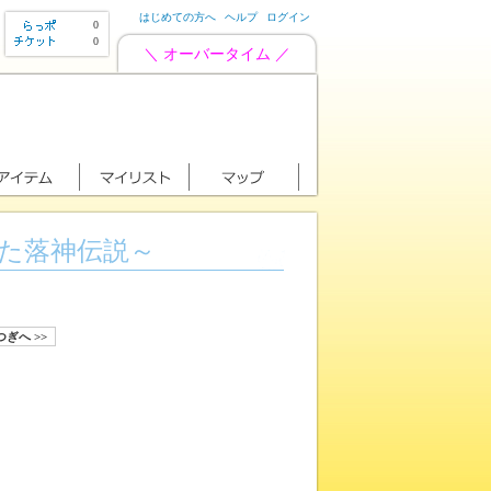
はじめての方へ
ヘルプ
ログイン
0
0
＼ オーバータイム ／
た落神伝説～
つぎへ >>