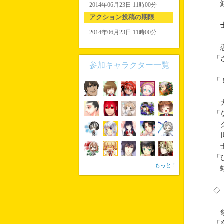
鮭
2014年06月23日 11時00分
アクション投稿の期限
2014年06月23日 11時00分
恋
「
参加キャラクター一覧
「
大
「
ク
世
士
「
もっと！
蛙
◇
祭
「