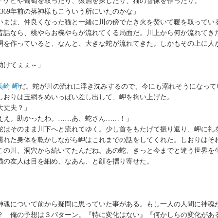
ケビや葡萄を取ったり、猿酒を探したり、猫の雪像を作ったり。
1369年前の落神様もこういう所にいたのかな」
まは、仲良くなった猫と一緒に川の傍でたき火を焚いて暖を取ってい
話なら、桃やらお椀やらが流れてくる局面だ。川上から何か流れてき
網を作っていると、なんと、大きな蛇が流れてきた。しかもその上に人
助けてぇぇ～」
美崎 岬
だ。蛇が川の流れに浮き沈みするので、今にも溺れそうになって
おりは玉網をめいっぱい差し出して、岬を掬い上げた。
大丈夫？」
ええ。助かったわ。……あ、蛇さん……！」
はそのまま川下へと流れてゆく。少し首をもたげて振り返り、岬に礼
れた身体を乾かしながら岬はこれまでの話をしてくれた。しおりはそ
この川、洞穴から続いてたんだね。あの蛇、きっと今までと違う世界を
の友人は目を細め、なあん、と顔を摺り寄せた。
神魂について前から疑問に思っていた事がある。もし一人の人間に神魂
？ 俺の予想は３パターン。『特に変化はない』『何かしらの変化があ