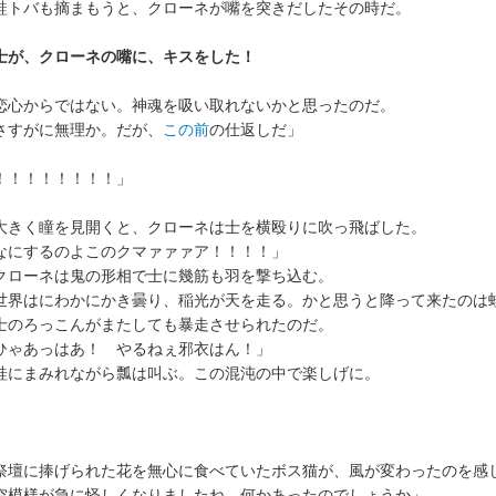
トバも摘まもうと、クローネが嘴を突きだしたその時だ。
士が、クローネの嘴に、キスをした！
心からではない。神魂を吸い取れないかと思ったのだ。
さすがに無理か。だが、
この前
の仕返しだ」
！！！！！！！！」
きく瞳を見開くと、クローネは士を横殴りに吹っ飛ばした。
なにするのよこのクマァァァア！！！！」
ローネは鬼の形相で士に幾筋も羽を撃ち込む。
界はにわかにかき曇り、稲光が天を走る。かと思うと降って来たのは
のろっこんがまたしても暴走させられたのだ。
ひゃあっはあ！ やるねぇ邪衣はん！」
にまみれながら瓢は叫ぶ。この混沌の中で楽しげに。
壇に捧げられた花を無心に食べていたボス猫が、風が変わったのを感
空模様が急に怪しくなりましたね。何かあったのでしょうか」