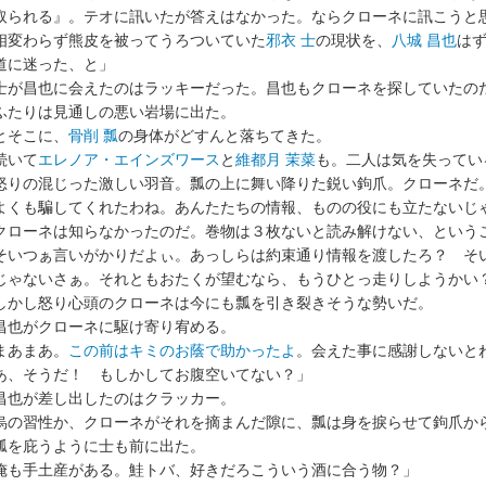
取られる』。テオに訊いたが答えはなかった。ならクローネに訊こうと
変わらず熊皮を被ってうろついていた
邪衣 士
の現状を、
八城 昌也
は
道に迷った、と」
が昌也に会えたのはラッキーだった。昌也もクローネを探していたの
たりは見通しの悪い岩場に出た。
そこに、
骨削 瓢
の身体がどすんと落ちてきた。
いて
エレノア・エインズワース
と
維都月 茉菜
も。二人は気を失ってい
りの混じった激しい羽音。瓢の上に舞い降りた鋭い鉤爪。クローネだ
よくも騙してくれたわね。あんたたちの情報、ものの役にも立たないじ
ローネは知らなかったのだ。巻物は３枚ないと読み解けない、という
そいつぁ言いがかりだよぃ。あっしらは約束通り情報を渡したろ？ そ
じゃないさぁ。それともおたくが望むなら、もうひとっ走りしようかい
かし怒り心頭のクローネは今にも瓢を引き裂きそうな勢いだ。
也がクローネに駆け寄り宥める。
まあまあ。
この前はキミのお蔭で助かったよ
。会えた事に感謝しないと
、そうだ！ もしかしてお腹空いてない？」
也が差し出したのはクラッカー。
の習性か、クローネがそれを摘まんだ隙に、瓢は身を捩らせて鉤爪か
を庇うように士も前に出た。
俺も手土産がある。鮭トバ、好きだろこういう酒に合う物？」