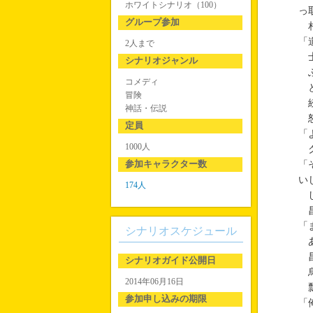
ホワイトシナリオ（100）
っ
グループ参加
相
「
2人まで
士
シナリオジャンル
ふ
コメディ
と
冒険
続
神話・伝説
怒
定員
「
1000人
ク
参加キャラクター数
「
い
174人
し
昌
「
シナリオスケジュール
あ
昌
シナリオガイド公開日
烏
2014年06月16日
瓢
参加申し込みの期限
「