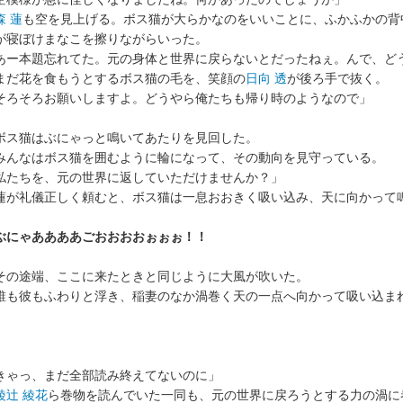
森 蓮
も空を見上げる。ボス猫が大らかなのをいいことに、ふかふかの背
が寝ぼけまなこを擦りながらいった。
あー本題忘れてた。元の身体と世界に戻らないとだったねぇ。んで、ど
だ花を食もうとするボス猫の毛を、笑顔の
日向 透
が後ろ手で抜く。
そろそろお願いしますよ。どうやら俺たちも帰り時のようなので」
ス猫はぶにゃっと鳴いてあたりを見回した。
んなはボス猫を囲むように輪になって、その動向を見守っている。
私たちを、元の世界に返していただけませんか？」
が礼儀正しく頼むと、ボス猫は一息おおきく吸い込み、天に向かって
ぶにゃああああごおおおおぉぉぉ！！
の途端、ここに来たときと同じように大風が吹いた。
も彼もふわりと浮き、稲妻のなか渦巻く天の一点へ向かって吸い込ま
きゃっ、まだ全部読み終えてないのに」
綾辻 綾花
ら巻物を読んでいた一同も、元の世界に戻ろうとする力の渦に