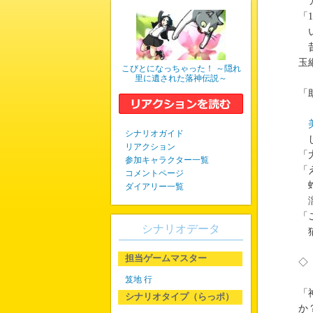
ア
「
い
昔
玉
こびとになっちゃった！ ～隠れ
里に遺された落神伝説～
「
シナリオガイド
し
リアクション
「
参加キャラクター一覧
「
コメントページ
蛇
ダイアリー一覧
濡
「
シナリオデータ
猫
担当ゲームマスター
◇
笈地 行
「
シナリオタイプ（らっポ）
か