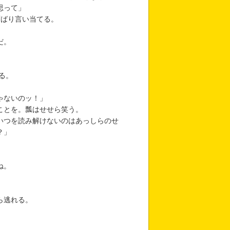
思って」
ずばり言い当てる。
だ。
る。
。
ゃないのッ！」
ことを。瓢はせせら笑う。
いつを読み解けないのはあっしらのせ
？」
ね。
ら逃れる。