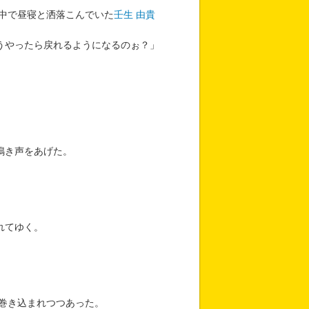
中で昼寝と洒落こんでいた
壬生 由貴
うやったら戻れるようになるのぉ？」
鳴き声をあげた。
れてゆく。
巻き込まれつつあった。