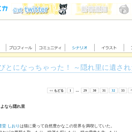
びとになっちゃった！ ～隠れ里に遺され
<< もどる
1
…
29
30
31
32
33
さよなら隠れ里
普堂 しおり
は猫に乗って自然豊かなこの世界を満喫していた。