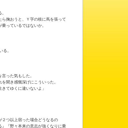
る。
たら掬おうと、Ｙ字の枝に蔦を張って
が乗っているではないか。
いる。
を言った気もした。
れを聞き感慨深げにこういった。
生きてゆくに違いないよ」
が２つ以上宿った場合どうなるの
る』『野々本来の意志が強くなりに乗