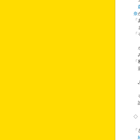
奈
「
ま
「
ボ
み
「
蓮
そ
誰
◇
「