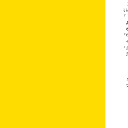
こ
り
「
あ
巻
「
そ
「
意
ま
気