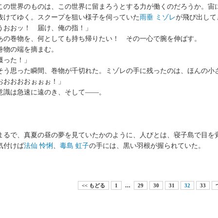
の世界のものは、この世界に留まろうとする力が働くのだろうか。宙
抜けてゆく。スクープを狙い様子を伺っていた
雨垂 ミゾレ
が飛び出して
うおおッ！ 届け、俺の指！」
の巻物を、何としても持ち帰りたい！ その一心で腕を伸ばす。
物の端を摘まむ。
獲った！」
う思った瞬間、巻物が千切れた。ミゾレの手に残ったのは、ほんの小
おおおおおぉぉぉ！」
識は急速に遠のき、そして――。
るで、真夏の昼の夢を見ていたかのように、人びとは、寝子島で目を
付けば
法仙 怜悧
、
毒島 虹子
の手には、黒い羽根が握られていた。
<< もどる
1
…
29
30
31
32
33