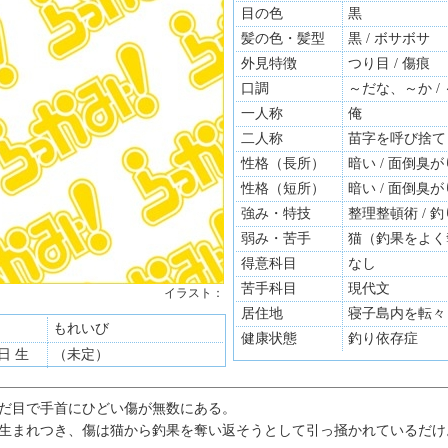
目の色
黒
髪の色・髪型
黒 / ボサボサ
外見特徴
つり目 / 傷痕
口調
～だな、～か 
一人称
俺
二人称
苗字を呼び捨て 
性格（長所）
暗い / 面倒臭が
性格（短所）
暗い / 面倒臭が
強み・特技
整理整頓術 / 
弱み・苦手
猫（釣果をよく
得意科目
なし
苦手科目
現代文
イラスト：
居住地
寝子島内を転々
もれいび
健康状態
釣り依存症
1日 生
（未定）
だ目で手首にひどい傷が無数にある。
生まれつき、傷は猫から釣果を奪い返そうとして引っ掻かれているだけ