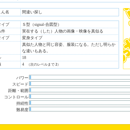
こん名
間違い探し
タイプ
Ｓ型（signal-合図型）
条件
実在する（した）人物の画像・映像を真似る
タイプ
変身タイプ
真似た人物と同じ容姿、服装になる。ただし明らか
な違いもある。
ル
18
値
4
（次のレベルまで
2
）
パワー
スピード
距離・範囲
コントロール
持続性
難易度