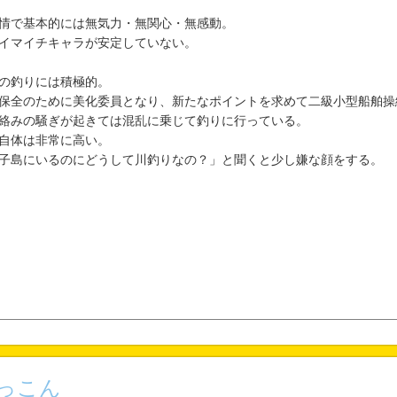
情で基本的には無気力・無関心・無感動。
イマイチキャラが安定していない。
の釣りには積極的。
保全のために美化委員となり、新たなポイントを求めて二級小型船舶操
絡みの騒ぎが起きては混乱に乗じて釣りに行っている。
自体は非常に高い。
子島にいるのにどうして川釣りなの？」と聞くと少し嫌な顔をする。
っこん