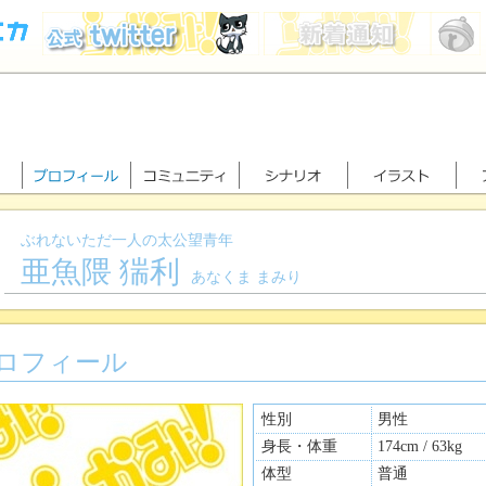
ぶれないただ一人の太公望青年
亜魚隈 猯利
あなくま まみり
ロフィール
性別
男性
身長・体重
174cm / 63kg
体型
普通