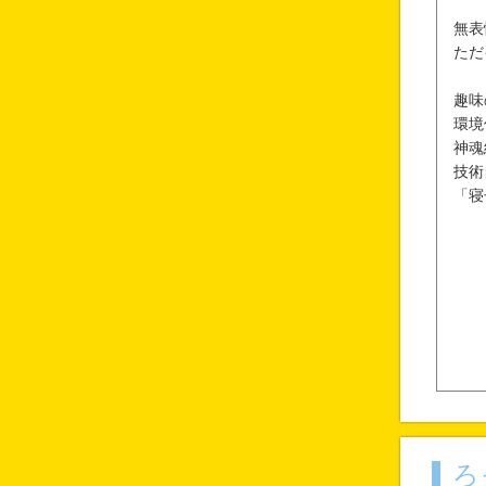
無表
ただ
趣味
環境
神魂
技術
「寝
ろ