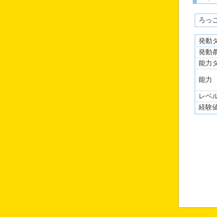
ろっ
発動
発動
能力
能力
レベ
経験