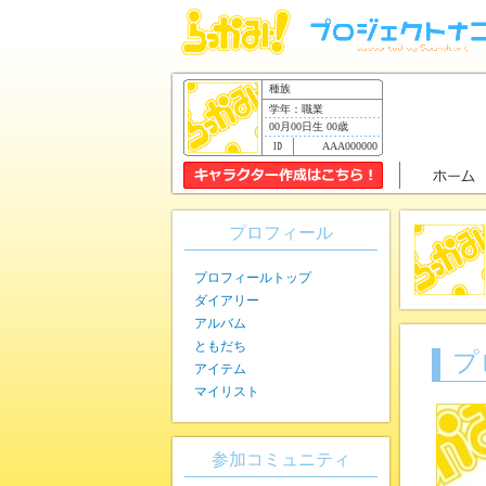
種族
学年：職業
00月00日生 00歳
AAA000000
プロフィール
プロフィールトップ
ダイアリー
アルバム
ともだち
プ
アイテム
マイリスト
参加コミュニティ