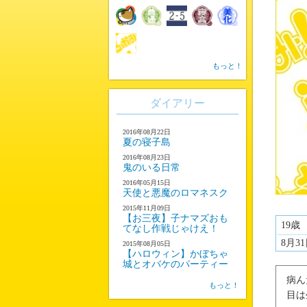
もっと！
ダイアリー
2016年08月22日
夏の寝子島
2016年08月23日
鬼のいる日常
2016年05月15日
天使と悪魔のロマネスク
2015年11月09日
【お三夜】子ナマズおも
19歳
てなし作戦じゃけえ！
8月3
2015年08月05日
【ハロウィン】かぼちゃ
城とオバケのパーティー
病ん
もっと！
目は