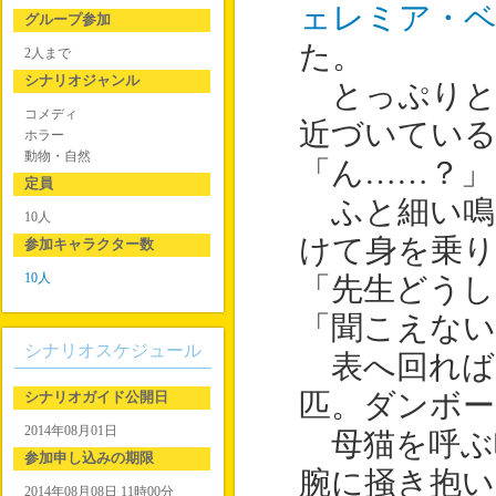
ェレミア・
グループ参加
た。
2人まで
シナリオジャンル
とっぷりと
コメディ
近づいてい
ホラー
動物・自然
「ん……？」
定員
ふと細い鳴
10人
けて身を乗り
参加キャラクター数
10人
「先生どうし
「聞こえない
シナリオスケジュール
表へ回れば
シナリオガイド公開日
匹。ダンボ
2014年08月01日
母猫を呼ぶ
参加申し込みの期限
腕に掻き抱い
2014年08月08日 11時00分