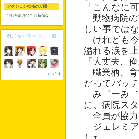
「こんなに可
アクション投稿の期限
動物病院の
2014年08月08日 11時00分
しい事では
参加キャラクター一覧
けれども今
溢れる涙を止
「大丈夫、俺
職業柄、育
もっと！
だってバッ
み゛ーみ゛
に、病院スタ
全員が協力
ジェレミア
した。