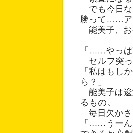
でも今日な
勝って……ア
能美子、お
「……やっぱ
セルフ突っ
「私はもし
ら？」
能美子は逡
るもの。
毎日欠かさ
「……うーん