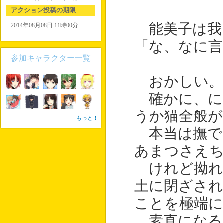
アクション投稿の期限
能美子は我
2014年08月08日 11時00分
「な、なに言
参加キャラクター一覧
おかしい。
確かに、に
うか猫全般が
もっと！
本当は撫で
あまつさえ
けれど拗れ
土に閉ざさ
ことを極端に
素直になる