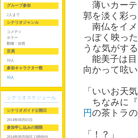
薄いカーテ
グループ参加
郭を淡く彩っ
2人まで
シナリオジャンル
南仏をイメ
コメディ
っぽく映っ
ホラー
動物・自然
うな気がす
定員
能美子は目
10人
向かって呟い
参加キャラクター数
10人
「いいお天
シナリオスケジュール
ちなみに『
シナリオガイド公開日
円
の茶トラの
2014年08月01日
参加申し込みの期限
「！？」
2014年08月08日 11時00分