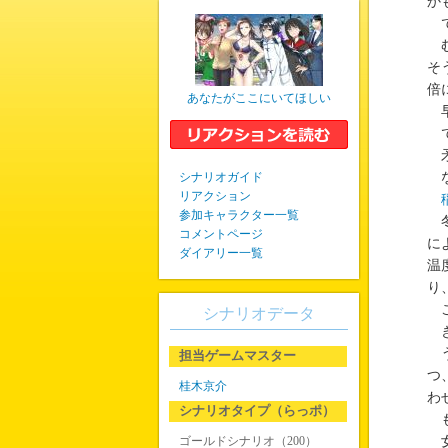
か
で
む
そ
倍
あなたがここにいてほしい
早
で
矛
シナリオガイド
な
リアクション
参加キャラクター一覧
冬
コメントページ
に
ダイアリー一覧
温
り
こ
シナリオデータ
き
う
担当ゲームマスター
つ
桂木京介
わ
シナリオタイプ（らっポ）
も
ゴールドシナリオ（200）
女