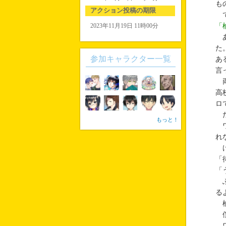
も
アクション投稿の期限
で
2023年11月19日 11時00分
「
あ
た
参加キャラクター一覧
あ
言
両
高
ロ
だ
もっと！
ワ
れ
け
「
「
ふ
る
柚
僕
ワ