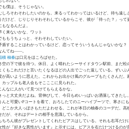
もしれない。
も僕は、そうじゃない。
しろそわそわしたいのかも。来るってわかってはいるけど、待ち遠し
うだけど、じりじりそわそわしているからこそ、彼が「待った？」って
にもなるんだよ。
く来ないかな、ワット
ももうちょっと、そわそわしていたい。
盾することはわかっているけど、恋ってそういうもんじゃないかな？
んてね――。
稲積 柚春
は口元をほころばせた。
空の下で彼を待つ。休日、よく晴れたシーサイドタウン駅前、まだ松
よくもこれだけと言いたくなるほどの人出でごった返している。ずいぶ
度が高いように思えた。これからお出かけ風のグループもたくさんだ。
、カップルも老人会もそこここに見られた。
んなに人がいて見つけてもらえるかな。
っと大丈夫だよね。背伸びして、今日もめいっぱいお洒落してきたし
んと可愛いPコートを着て、おろしたてのニーハイブーツで、寒さにも
、どこか大人っぽさもただよわせる。これが本日の柚春のコーデだ。高
せだが、それはデートの相手を意識しているから。
ちろん彼がプレゼントしてくれたピアスはしている。それも右耳だけ
性が『好きな異性がいます』と示すには、ピアスを右だけつけるのが