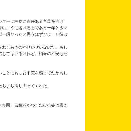
」
ルターは柚春に責任ある言葉を告げ
雪のように溶けるまであと一年と少々
ば一瞬だったと思うはずだよ」と彼は
交わしあうのがせいぜいなのだ。もし
信じてはいるけれど、柚春の不安もゼ
いことにもっと不安を感じてたかもし
たちまち消し去ってくれた。
も毎回、言葉をかわすたび柚春は震え