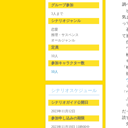
調
グループ参加
ピ
3人まで
気
シナリオジャンル
っ
恋愛
石
推理・サスペンス
て
オールジャンル
僕
定員
ワ
柚
10人
ち
参加キャラクター数
「
10人
彼
そ
シナリオスケジュール
「
ふ
シナリオガイド公開日
そ
2023年11月12日
だ
読
参加申し込みの期限
先
2023年11月19日 11時00分