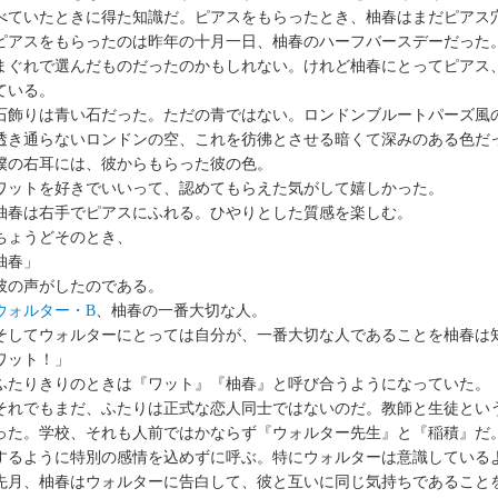
べていたときに得た知識だ。ピアスをもらったとき、柚春はまだピアス
アスをもらったのは昨年の十月一日、柚春のハーフバースデーだった
まぐれで選んだものだったのかもしれない。けれど柚春にとってピアス
ている。
飾りは青い石だった。ただの青ではない。ロンドンブルートパーズ風
透き通らないロンドンの空、これを彷彿とさせる暗くて深みのある色だ
の右耳には、彼からもらった彼の色。
ットを好きでいいって、認めてもらえた気がして嬉しかった。
春は右手でピアスにふれる。ひやりとした質感を楽しむ。
ょうどそのとき、
柚春」
の声がしたのである。
ウォルター・B
、柚春の一番大切な人。
してウォルターにとっては自分が、一番大切な人であることを柚春は
ワット！」
たりきりのときは『ワット』『柚春』と呼び合うようになっていた。
れでもまだ、ふたりは正式な恋人同士ではないのだ。教師と生徒とい
った。学校、それも人前ではかならず『ウォルター先生』と『稲積』だ
するように特別の感情を込めずに呼ぶ。特にウォルターは意識している
月、柚春はウォルターに告白して、彼と互いに同じ気持ちであること