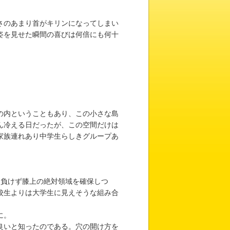
さのあまり首がキリンになってしまい
姿を見せた瞬間の喜びは何倍にも何十
の内ということもあり、この小さな島
ん冷える日だったが、この空間だけは
家族連れあり中学生らしきグループあ
。
負けず膝上の絶対領域を確保しつ
校生よりは大学生に見えそうな組み合
に。
良いと知ったのである。穴の開け方を