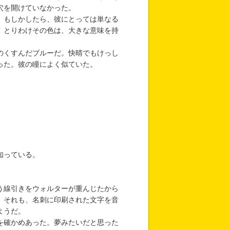
穴を開けていなかった。
。もしかしたら、彼にとっては単なる
、とりわけその色は、大きな意味を持
のくすんだブルーだ。快晴でもけっし
った。彼の瞳によく似ていた。
知っている。
う線引きをウォルターが重んじたから
。それも、名刺に印刷された文字を音
ようだ。
を確かめあった。夢みたいだと思った