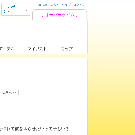
はじめての方へ
ヘルプ
ログイン
0
0
＼ オーバータイム ／
つぎへ >>
と遅れて彼を困らせたいって子もいる