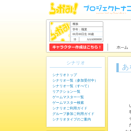
種族
学年：職業
00月00日生 00歳
AAA000000
シナリオ
あ
シナリオトップ
シナリオ一覧（参加受付中）
シナリオ一覧（すべて）
リアクション一覧
ゲームマスター一覧
ゲームマスター検索
い
シナリオご利用ガイド
早
グループ参加ご利用ガイド
そ
シナリオタイプのご案内
だ