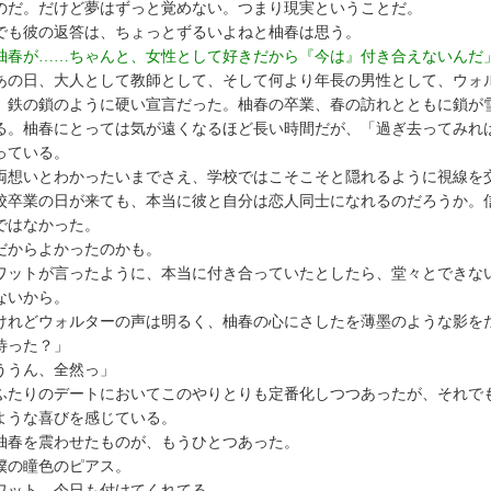
のだ。だけど夢はずっと覚めない。つまり現実ということだ。
も彼の返答は、ちょっとずるいよねと柚春は思う。
柚春が……ちゃんと、女性として好きだから『今は』付き合えないんだ
の日、大人として教師として、そして何より年長の男性として、ウォ
。鉄の鎖のように硬い宣言だった。柚春の卒業、春の訪れとともに鎖が
る。柚春にとっては気が遠くなるほど長い時間だが、「過ぎ去ってみれ
っている。
想いとわかったいまでさえ、学校ではこそこそと隠れるように視線を
校卒業の日が来ても、本当に彼と自分は恋人同士になれるのだろうか。
ではなかった。
からよかったのかも。
ットが言ったように、本当に付き合っていたとしたら、堂々とできな
ないから。
れどウォルターの声は明るく、柚春の心にさしたを薄墨のような影を
待った？」
ううん、全然っ」
たりのデートにおいてこのやりとりも定番化しつつあったが、それで
ような喜びを感じている。
春を震わせたものが、もうひとつあった。
の瞳色のピアス。
ット、今日も付けてくれてる。