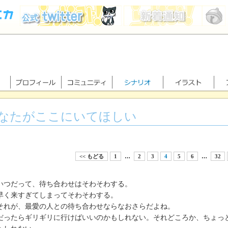
なたがここにいてほしい
<< もどる
1
…
2
3
4
5
6
…
32
つだって、待ち合わせはそわそわする。
く来すぎてしまってそわそわする。
れが、最愛の人との待ち合わせならなおさらだよね。
ったらギリギリに行けばいいのかもしれない。それどころか、ちょっ