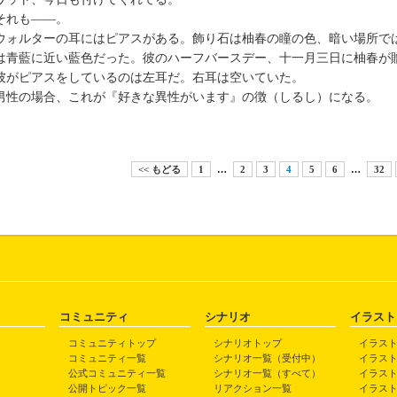
れも――。
ォルターの耳にはピアスがある。飾り石は柚春の瞳の色、暗い場所で
は青藍に近い藍色だった。彼のハーフバースデー、十一月三日に柚春が
がピアスをしているのは左耳だ。右耳は空いていた。
性の場合、これが『好きな異性がいます』の徴（しるし）になる。
<< もどる
1
…
2
3
4
5
6
…
32
コミュニティ
シナリオ
イラスト
コミュニティトップ
シナリオトップ
イラス
コミュニティ一覧
シナリオ一覧（受付中）
イラス
公式コミュニティ一覧
シナリオ一覧（すべて）
イラス
公開トピック一覧
リアクション一覧
イラス