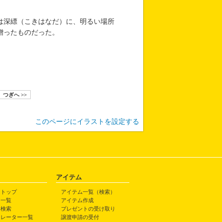
は深縹（こきはなだ）に、明るい場所
贈ったものだった。
つぎへ >>
このページにイラストを設定する
アイテム
トトップ
アイテム一覧（検索）
ト一覧
アイテム作成
ト検索
プレゼントの受け取り
トレーター一覧
譲渡申請の受付