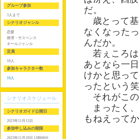
グループ参加
だ。
3人まで
歳とって基
シナリオジャンル
なくなった
恋愛
推理・サスペンス
んだか。
オールジャンル
若ぇころは
定員
10人
あとなら一日
参加キャラクター数
けかと思っ
10人
ったという
それがこの
シナリオスケジュール
まったく、
シナリオガイド公開日
もねえって
2023年11月12日
参加申し込みの期限
2023年11月19日 11時00分