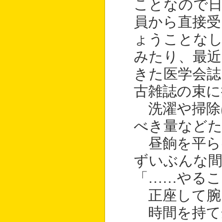
ことなので
員から直接受
ょうことな
みたり、最近
きた医学会
古雑誌の束に
洗濯や掃除
べき量など
昼餉を平ら
ずいぶんな
「……やるこ
正座して腕
時間を持て