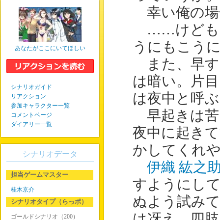
幸い俺の場
……けども
うにもこう
あなたがここにいてほしい
また、早す
は暗い。片目
シナリオガイド
は夜中と呼ぶ
リアクション
参加キャラクター一覧
早起きは苦
コメントページ
ダイアリー一覧
夜中に起き
かしてくれ
シナリオデータ
伊織 紘之
担当ゲームマスター
すようにし
桂木京介
ぬよう試み
シナリオタイプ（らっポ）
は冴え、四肢
ゴールドシナリオ（200）