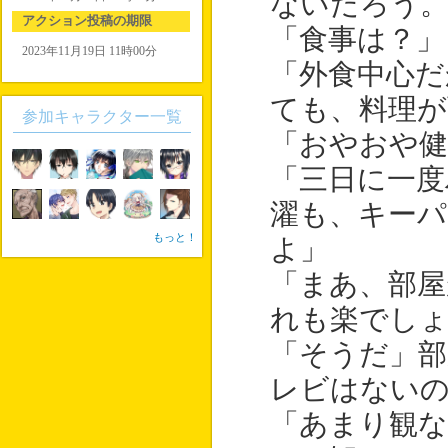
ないだろう
アクション投稿の期限
「食事は？」
2023年11月19日 11時00分
「外食中心だ
ても、料理が
参加キャラクター一覧
「おやおや健
「三日に一度
濯も、キー
もっと！
よ」
「まあ、部屋
れも楽でし
「そうだ」部
レビはない
「あまり観