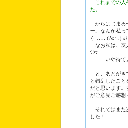
これまでの人生
た。
からはじまる一
ー。なんか私っ
ら…… (ﾉω･､) ｶ
なお私は、友人に
ｳｳｯ
――いや待てよ
と、あとがきで
と錯乱したこと
だと思います。
がご意見ご感想
それではまた次
した！