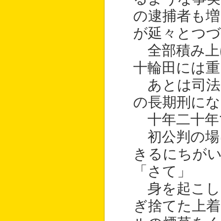
の逮捕者も増
が延々とつづ
全部積み上
十輪田には重
あとは司法
の長期刑にな
十年二十年
初公判の場
きるにちが
「さて」
身を起こし
ぎ捨てた上着