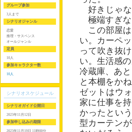
グループ参加
好きじゃな
3人まで
極端すぎな
シナリオジャンル
この部屋は
恋愛
推理・サスペンス
い。カーペ
オールジャンル
って吹き抜
定員
10人
い。生活感
参加キャラクター数
冷蔵庫、あと
10人
と本棚をか
ゼットはウ
シナリオスケジュール
家に仕事を
シナリオガイド公開日
かったとい
2023年11月12日
型カーテン
参加申し込みの期限
2023年11月19日 11時00分