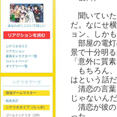
聞いていた
だ。なにせ
あなたがここにいてほしい
ョン、しか
部屋の電灯
シナリオガイド
景で十分明る
リアクション
参加キャラクター一覧
「意外に質素
コメントページ
ダイアリー一覧
もちろん、
はという話
シナリオデータ
清恋の言葉
担当ゲームマスター
じゃないん
桂木京介
清恋が彼の
シナリオタイプ（らっポ）
った。
ゴールドシナリオ（200）