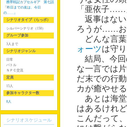
携帯戦記カプセルギア 第七話
「亜依子……
「昨日までの友は、今日
の……」
返事はない
シナリオタイプ（らっポ）
ろうが……
シルバーシナリオ（150）
グループ参加
どんな言葉
3人まで
ォーツ
は守り
シナリオジャンル
結局、今回
日常
バトル
な一言では片
ＮＰＣ交流
だ末での行
定員
15人
カが癒やせ
参加キャラクター数
あとは海堂
8人
はあるけれ
こんだって、
シナリオスケジュール