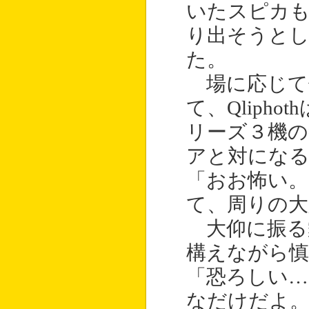
いたスピカ
り出そうと
た。
場に応じて
て、Qliph
リーズ３機
アと対にな
「おお怖い
て、周りの
大仰に振る舞
構えながら慎
「恐ろしい…
なだけだよ