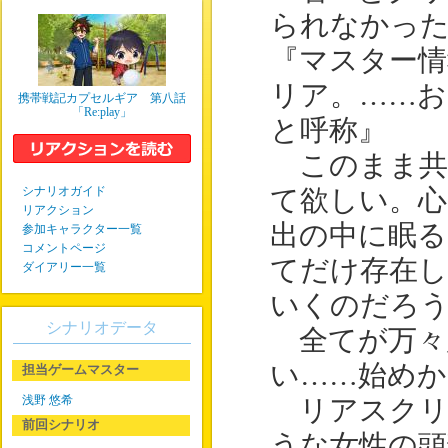
られなかっ
『マスター情
リア。……お
携帯戦記カプセルギア 第八話
「Re:play」
と呼称』
このまま共
シナリオガイド
て欲しい。心
リアクション
出の中に眠るこ
参加キャラクター一覧
コメントページ
てだけ存在し
ダイアリー一覧
いくのだろ
シナリオデータ
全てが万々
い……始めか
担当ゲームマスター
浅野 悠希
リアスクリ
前回シナリオ
うな女性の頭