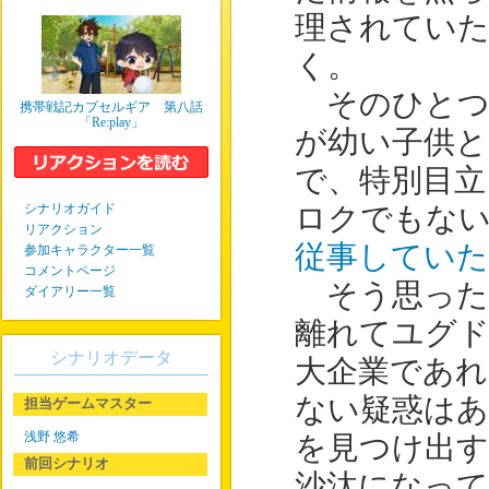
理されてい
く。
そのひとつ
携帯戦記カプセルギア 第八話
「Re:play」
が幼い子供と
で、特別目立
シナリオガイド
ロクでもな
リアクション
従事していた
参加キャラクター一覧
コメントページ
そう思った
ダイアリー一覧
離れてユグ
シナリオデータ
大企業であれ
ない疑惑はあ
担当ゲームマスター
浅野 悠希
を見つけ出
前回シナリオ
沙汰になっ