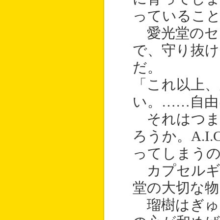
っているこ
愛光堂のセ
で、守り抜け
だ。
「これ以上、
い。……自由
それはつまり
ろうか。A.I
ってしまう
カプセルギ
堂の大切な物
瑠樹はぎゅ