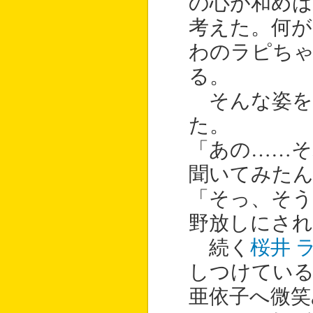
の心が和め
考えた。何
わのラピち
る。
そんな姿を
た。
「あの……
聞いてみた
「そっ、そう
野放しにさ
続く
桜井 
しつけてい
亜依子へ微笑