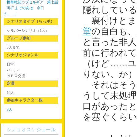
携帯戦記カプセルギア 第七話
隠れしている
「昨日までの友は、今日
の……」
裏付けとま
シナリオタイプ（らっポ）
堂
の自白も、
シルバーシナリオ（150）
グループ参加
と言った非人
3人まで
前に行われ
シナリオジャンル
（けど……ユ
日常
バトル
りない、か）
ＮＰＣ交流
それはそう
定員
15人
うして未処理
参加キャラクター数
口があったと
8人
を塞ぐくら
シナリオスケジュール