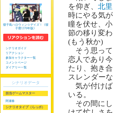
を仰ぎ、
北里
時にやる気
瞳を伏せ、小
寝子島ハロウィン☆デイズ！《寝
子暦1370年版》
節の移り変わ
(もう秋か)
シナリオガイド
そう思って
リアクション
恋人であり今
参加キャラクター一覧
コメントページ
たり、抱き合
ダイアリー一覧
スレンダーな
シナリオデータ
気が付けば
いる。
担当ゲームマスター
阿瀬春
その間にし
シナリオタイプ（らっポ）
けて忙しさを