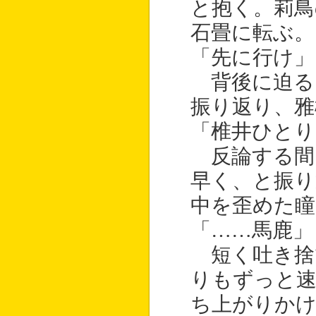
と抱く。莉鳥
石畳に転ぶ。
「先に行け」
背後に迫る
振り返り、雅
「椎井ひとり
反論する間
早く、と振り
中を歪めた瞳
「……馬鹿」
短く吐き捨
りもずっと速
ち上がりか