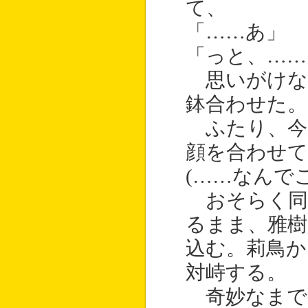
て、
「……あ」
「っと、……
思いがけな
鉢合わせた。
ふたり、今
顔を合わせて
(……なんで
おそらく同
るまま、雅樹
込む。莉鳥か
対峙する。
奇妙なまで