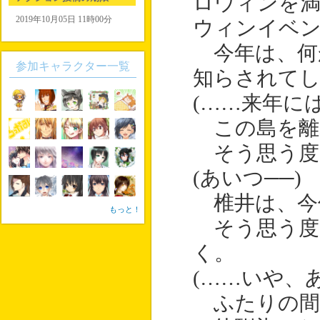
ロウィンを
2019年10月05日 11時00分
ウィンイベ
今年は、何
参加キャラクター一覧
知らされて
(……来年には
この島を離
そう思う度
(あいつ──)
椎井は、今
もっと！
そう思う度
く。
(……いや、
ふたりの間