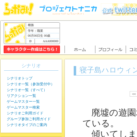
種族
学年：職業
00月00日生 00歳
AAA000000
シナリオ
寝子島ハロウィン
シナリオトップ
シナリオ一覧（参加受付中）
シナリオ一覧（すべて）
<<
リアクション一覧
ゲームマスター一覧
ゲームマスター検索
廃墟の遊園
シナリオご利用ガイド
グループ参加ご利用ガイド
ている。
シナリオタイプのご案内
傾いてしま