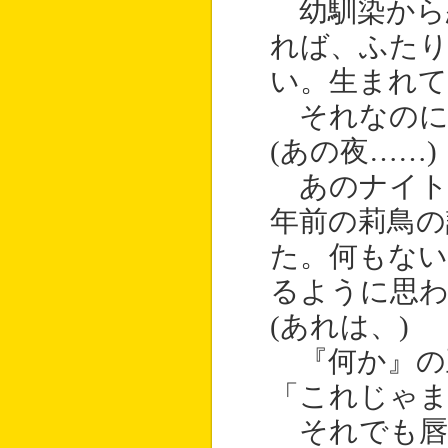
幼馴染から
れば、ふた
い。生まれ
それなのに
(あの夜……)
あのナイト
年前の莉鳥の
た。何もな
るように思
(あれは、)
『何か』の
「これじゃま
それでも唇