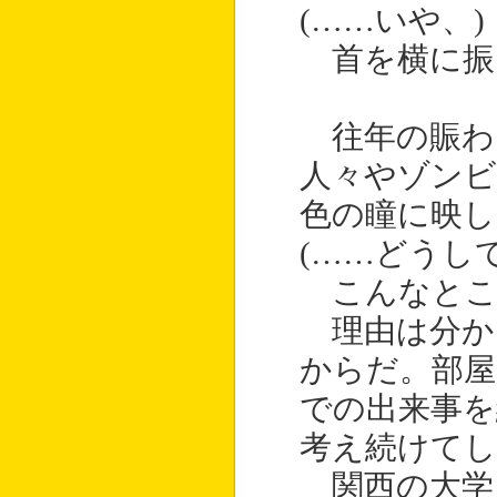
(……いや、)
首を横に振
往年の賑わ
人々やゾンビ
色の瞳に映し
(……どうして
こんなとこ
理由は分か
からだ。部
での出来事を
考え続けてし
関西の大学