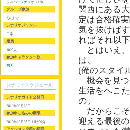
シルバーシナリオ（150）
関西にある大
グループ参加
定は合格確実
3人まで
シナリオジャンル
気を抜けばす
日常
ればそれ以
定員
とはいえ、
1000人
参加キャラクター数
は、
55人
(俺のスタイ
機会を見つ
シナリオスケジュール
生活をへこ
シナリオガイド公開日
の。
2019年09月28日
だからこそ
参加申し込みの期限
迎える最後の
2019年10月05日 11時00分
アクション投稿の期限