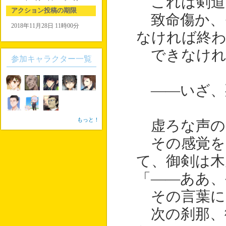
これは剣道
アクション投稿の期限
致命傷か、
2018年11月28日 11時00分
なければ終
できなけれ
参加キャラクター一覧
――いざ、
もっと！
虚ろな声の
その感覚を
て、御剣は木
「――ああ、
その言葉に
次の刹那、