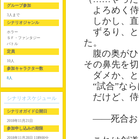
グループ参加
よろめく侍
3人まで
しかし、直
シナリオジャンル
ずるり、と
ホラー
ＳＦ・ファンタジー
た。
バトル
腹の奥がひ
定員
10人
その鼻先を切
参加キャラクター数
ダメか、と
8人
“試合”なら
だけど、侍
シナリオスケジュール
シナリオガイド公開日
――死合お
2018年11月21日
参加申し込みの期限
2018年11月28日 11時00分