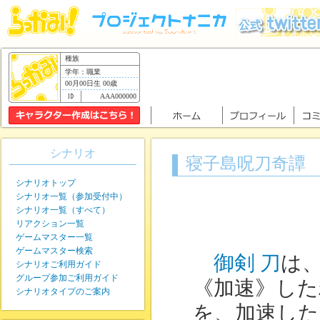
種族
学年：職業
00月00日生 00歳
AAA000000
シナリオ
寝子島呪刀奇譚
シナリオトップ
シナリオ一覧（参加受付中）
シナリオ一覧（すべて）
リアクション一覧
ゲームマスター一覧
ゲームマスター検索
御剣 刀
は
シナリオご利用ガイド
グループ参加ご利用ガイド
《加速》した
シナリオタイプのご案内
を、加速した