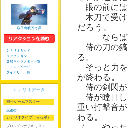
眼の前には
木刀で受け
だろう。
寝子島呪刀奇譚
――ならば
侍の刀の鎬
シナリオガイド
る。
リアクション
参加キャラクター一覧
そっと力を
コメントページ
ダイアリー一覧
が終わる。
侍の剣閃が
シナリオデータ
侍が瞠目し
担当ゲームマスター
重い打撃音が
風雅宿
わる。
シナリオタイプ（らっポ）
（……やった
ブロンズシナリオ（100）