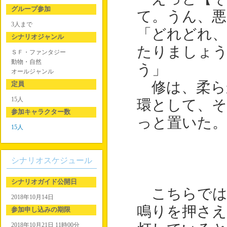
グループ参加
て。うん、悪
3人まで
「どれどれ、
シナリオジャンル
たりましょ
ＳＦ・ファンタジー
動物・自然
う」
オールジャンル
修は、柔ら
定員
15人
環として、
参加キャラクター数
っと置いた。
15人
シナリオスケジュール
シナリオガイド公開日
こちらでは
2018年10月14日
鳴りを押さえ
参加申し込みの期限
2018年10月21日 11時00分