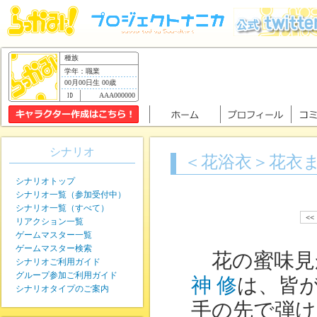
種族
学年：職業
00月00日生 00歳
AAA000000
シナリオ
＜花浴衣＞花衣
シナリオトップ
シナリオ一覧（参加受付中）
シナリオ一覧（すべて）
<<
リアクション一覧
ゲームマスター一覧
ゲームマスター検索
花の蜜味見
シナリオご利用ガイド
グループ参加ご利用ガイド
神 修
は、皆
シナリオタイプのご案内
手の先で弾け