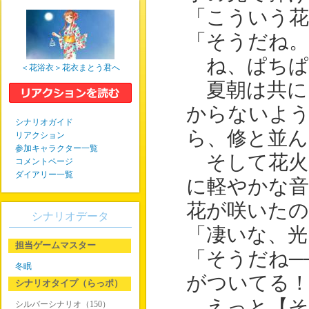
「こういう花
「そうだね
ね、ぱちぱ
＜花浴衣＞花衣まとう君へ
夏朝は共に
からないよ
シナリオガイド
ら、修と並ん
リアクション
参加キャラクター一覧
そして花火
コメントページ
ダイアリー一覧
に軽やかな音
花が咲いたの
シナリオデータ
「凄いな、光
担当ゲームマスター
「そうだね─
冬眠
がついてる
シナリオタイプ（らっポ）
えっと【そ
シルバーシナリオ（150）