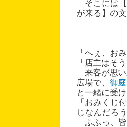
そこには【
が来る】の文
「へぇ、おみ
「店主はそう
来客が思い
広場で、
御庭
と一緒に受け
「おみくじ付
じなんだろ
ふふっ、皆