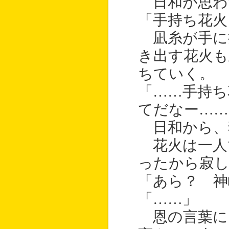
日和が思わ
「手持ち花火
凪糸が手に
き出す花火
ちていく。
「……手持ち
てだなー……
日和から、
花火は一人
ったから寂
「あら？ 神
「……」
恩の言葉に