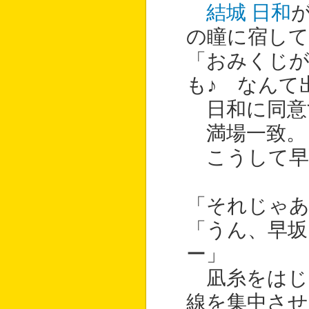
結城 日和
の瞳に宿して
「おみくじ
も♪ なんて
日和に同意
満場一致。
こうして早
「それじゃ
「うん、早
ー」
凪糸をはじ
線を集中させ