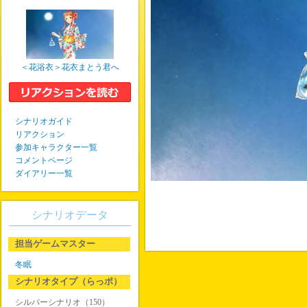
＜花浴衣＞花衣まとう君へ
シナリオガイド
リアクション
参加キャラクター一覧
コメントページ
ダイアリー一覧
シナリオデータ
担当ゲームマスター
冬眠
シナリオタイプ（らっポ）
シルバーシナリオ（150）