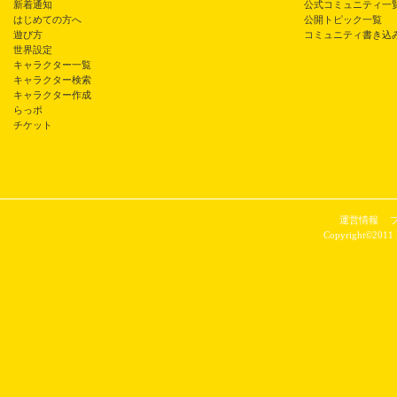
新着通知
公式コミュニティ一
はじめての方へ
公開トピック一覧
遊び方
コミュニティ書き込
世界設定
キャラクター一覧
キャラクター検索
キャラクター作成
らっポ
チケット
運営情報
Copyright©2011 P