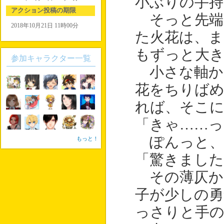
小ぶりの手持
アクション投稿の期限
そっと先端
2018年10月21日 11時00分
た火花は、ま
もずっと大
参加キャラクター一覧
小さな軸か
花をちりばめ
れば、そこ
「きゃ……っ
ぽんっと、
もっと！
「驚きました
その薄仄か
子が少しの勇
っさりと手