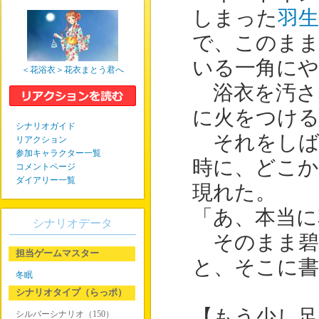
しまった
羽生
で、このま
いる一角に
＜花浴衣＞花衣まとう君へ
浴衣を汚さ
に火をつけ
シナリオガイド
それをしば
リアクション
参加キャラクター一覧
時に、どこ
コメントページ
ダイアリー一覧
現れた。
「あ、本当に
シナリオデータ
そのまま碧
担当ゲームマスター
と、そこに書
冬眠
シナリオタイプ（らっポ）
【もう少し
シルバーシナリオ（150）