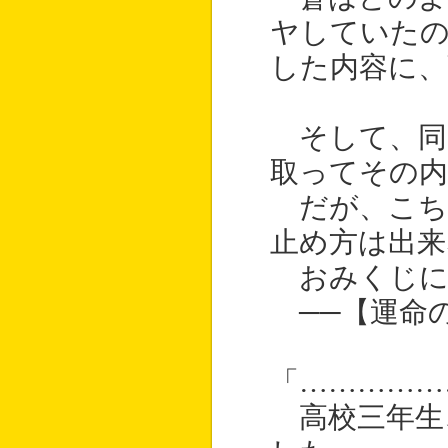
ヤしていた
した内容に、
そして、同
取ってその内
だが、こち
止め方は出来
おみくじに
──【運命の
「……………
高校三年生