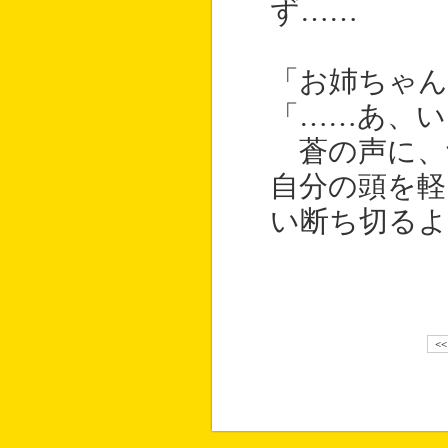
ず……
「お姉ちゃん
「……あ、い
蒼の声に、
自分の頭を軽
い断ち切るよ
<