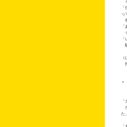
そ
「
っ
色
「
そ
「
駆
（
拍
＊
「
た
た
「