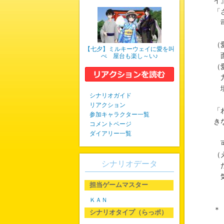
イ
「
司
（
【七夕】ミルキーウェイに愛を叫
面
べ 屋台も楽し～い♪
（
九
壇
シナリオガイド
リアクション
「
参加キャラクター一覧
き
コメントページ
ダイアリー一覧
可
（
シナリオデータ
た
気
担当ゲームマスター
ＫＡＮ
＊
シナリオタイプ（らっポ）