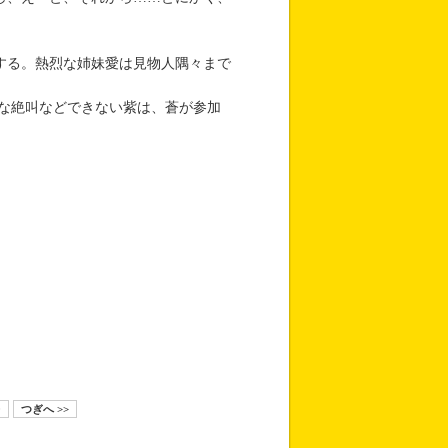
する。熱烈な姉妹愛は見物人隅々まで
な絶叫などできない紫は、蒼が参加
0
つぎへ >>