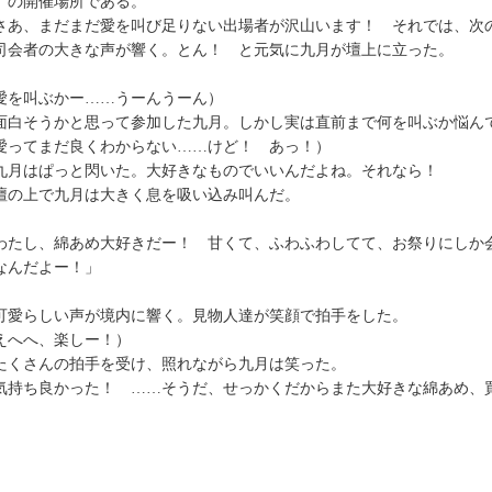
』の開催場所である。
さあ、まだまだ愛を叫び足りない出場者が沢山います！ それでは、次
会者の大きな声が響く。とん！ と元気に九月が壇上に立った。
愛を叫ぶかー……うーんうーん）
白そうかと思って参加した九月。しかし実は直前まで何を叫ぶか悩ん
愛ってまだ良くわからない……けど！ あっ！）
月はぱっと閃いた。大好きなものでいいんだよね。それなら！
の上で九月は大きく息を吸い込み叫んだ。
わたし、綿あめ大好きだー！ 甘くて、ふわふわしてて、お祭りにしか
なんだよー！」
愛らしい声が境内に響く。見物人達が笑顔で拍手をした。
えへへ、楽しー！）
くさんの拍手を受け、照れながら九月は笑った。
持ち良かった！ ……そうだ、せっかくだからまた大好きな綿あめ、