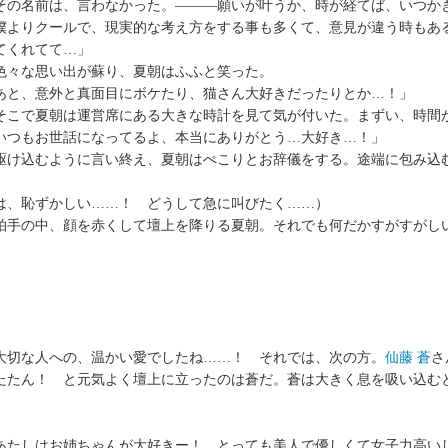
の名前は、言わなかった。―――願いが叶うか、時が経てば、いつか
僕よりクールで、現実的な考え方をする事も多くて、意見が違う時もあ
てくれてて…」
々な思い出が蘇り、夏朝はふふと笑った。
あと、意外と真面目にボケたり、猫さん大好きだったりとか…！」
こで夏朝は運営席にある大きな時計を見て気が付いた。まずい、時間
いつもお世話になってるよ、本当にありがとう…大好き…！」
け込むように言い終え、夏朝はぺこりとお辞儀をする。途端に包み込
は、恥ずかしい……！ どうして急に叫びたく……）
手の中、顔を赤くして壇上を降りる夏朝。それでも何だかすがすがし
大切な人への、温かい愛でしたね……！ それでは、次の方。
仙藤 蒼
さ
たん！ と元気よく壇上に立ったのは蒼だ。蒼は大きく息を吸い込む
。
あたしはお姉ちゃんが大好きー！ とっても美人で優しくて女子力高い