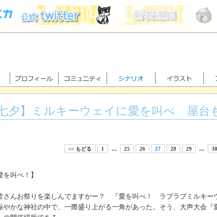
七夕】ミルキーウェイに愛を叫べ 屋台
<< もどる
1
…
25
26
27
28
29
…
3
愛を叫べ！】
皆さんお祭りを楽しんでますかー？ 『愛を叫べ！ ラブラブミルキー
やかな神社の中で、一際盛り上がる一角があった。そう、大声大会『