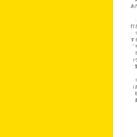
あ
…
行
そ
す
「
当
（
驚
そ
（
後
蒼