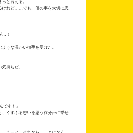
きっと言える。
るけれど……でも、僕の事を大切に思
が…！
むような温かい拍手を受けた。
い気持ちだ。
んです！」
と、くすぶる想いを思う存分声に乗せ
し、えーと、それから……とにかく、