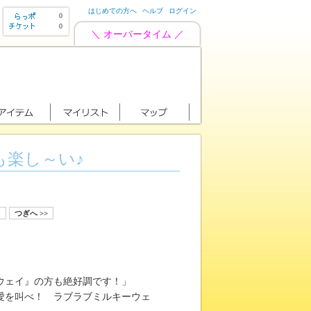
はじめての方へ
ヘルプ
ログイン
0
0
＼ オーバータイム ／
も楽し～い♪
0
つぎへ >>
ウェイ』の方も絶好調です！」
愛を叫べ！ ラブラブミルキーウェ