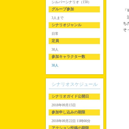
シルバーシナリオ（150）
グループ参加
「
淡
3人まで
ち
シナリオジャンル
そ
日常
定員
30人
参加キャラクター数
30人
シナリオスケジュール
シナリオガイド公開日
2018年09月15日
参加申し込みの期限
2018年09月22日 11時00分
アクション投稿の期限