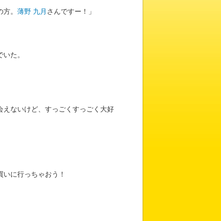
の方。
薄野 九月
さんですー！」
でいた。
会えないけど、すっごくすっごく大好
買いに行っちゃおう！