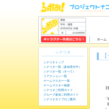
種族
学年：職業
00月00日生 00歳
AAA000000
シナリオ
【
シナリオトップ
シナリオ一覧（参加受付中）
シナリオ一覧（すべて）
リアクション一覧
ゲームマスター一覧
ゲームマスター検索
【
シナリオご利用ガイド
グループ参加ご利用ガイド
「
シナリオタイプのご案内
賑