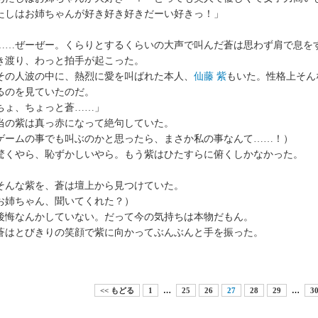
たしはお姉ちゃんが好き好き好きだーい好きっ！」
…ぜーぜー。くらりとするくらいの大声で叫んだ蒼は思わず肩で息を
き渡り、わっと拍手が起こった。
の人波の中に、熱烈に愛を叫ばれた本人、
仙藤 紫
もいた。性格上そん
るのを見ていたのだ。
ちょ、ちょっと蒼……」
の紫は真っ赤になって絶句していた。
ゲームの事でも叫ぶのかと思ったら、まさか私の事なんて……！）
くやら、恥ずかしいやら。もう紫はひたすらに俯くしかなかった。
んな紫を、蒼は壇上から見つけていた。
お姉ちゃん、聞いてくれた？）
悔なんかしていない。だって今の気持ちは本物だもん。
はとびきりの笑顔で紫に向かってぶんぶんと手を振った。
<< もどる
1
…
25
26
27
28
29
…
3