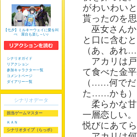
がわいわいと
貰ったのを
巫女さんか
【七夕】ミルキーウェイに愛を叫
べ 屋台も楽し～い♪
と口に含むと
（あ、あれ…
シナリオガイド
アカリは戸
リアクション
て食べた金平
参加キャラクター一覧
コメントページ
（……何で
ダイアリー一覧
た……かも）
シナリオデータ
柔らかな甘
一層恋しい。
担当ゲームマスター
ＫＡＮ
悦びにあて
シナリオタイプ（らっポ）
アカリは何