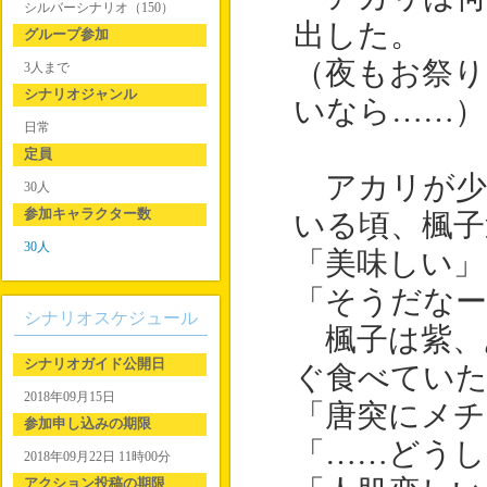
シルバーシナリオ（150）
出した。
グループ参加
（夜もお祭り
3人まで
シナリオジャンル
いなら……）
日常
定員
アカリが少
30人
参加キャラクター数
いる頃、楓子
30人
「美味しい」
「そうだなー
シナリオスケジュール
楓子は紫、
シナリオガイド公開日
ぐ食べていた
2018年09月15日
「唐突にメチ
参加申し込みの期限
「……どうし
2018年09月22日 11時00分
アクション投稿の期限