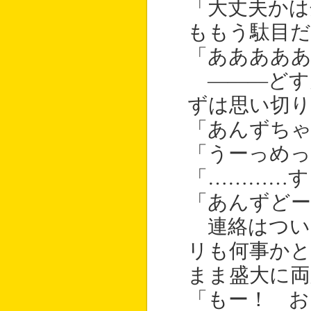
「大丈夫かは
ももう駄目だ
「あああああ
―――どす
ずは思い切り
「あんずちゃ
「うーっめっ
「…………す
「あんずどー
連絡はつい
リも何事か
まま盛大に両
「もー！ 