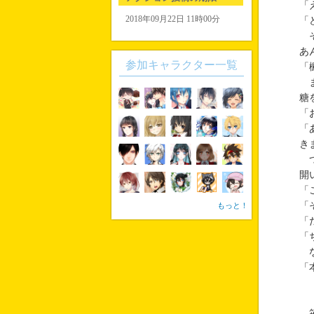
「
2018年09月22日 11時00分
「
そ
あ
参加キャラクター一覧
「
ま
糖
「
「
き
つ
開
「
「
もっと！
「
「
な
「
笹