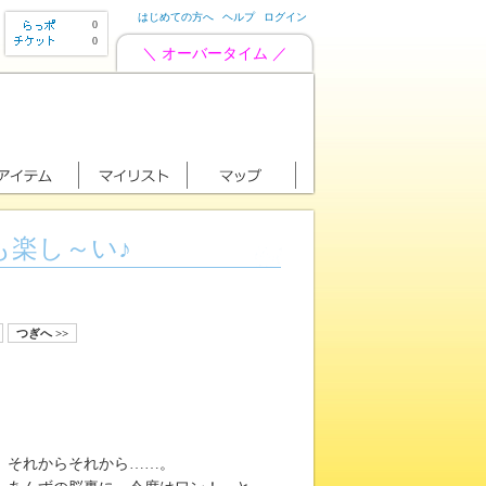
はじめての方へ
ヘルプ
ログイン
0
0
＼ オーバータイム ／
も楽し～い♪
つぎへ >>
、それからそれから……。