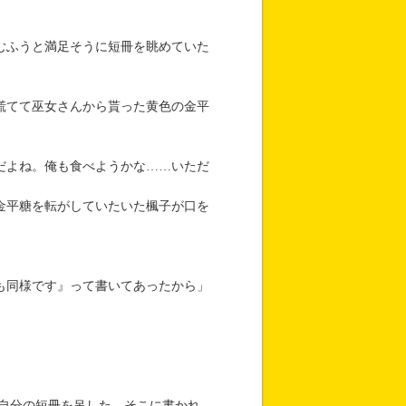
むふうと満足そうに短冊を眺めていた
慌てて巫女さんから貰った黄色の金平
だよね。俺も食べようかな……いただ
金平糖を転がしていたいた楓子が口を
も同様です』って書いてあったから」
自分の短冊を吊した。そこに書かれ