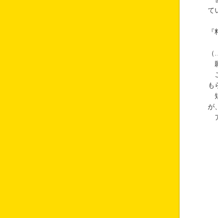
て
『
（
願
こ
も
短
が
ア