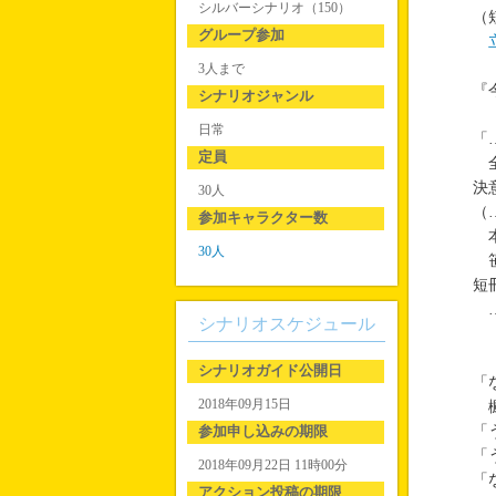
シルバーシナリオ（150）
（
グループ参加
3人まで
『
シナリオジャンル
日常
「
定員
全
決
30人
（
参加キャラクター数
本
30人
笹
短
…
シナリオスケジュール
シナリオガイド公開日
「
2018年09月15日
楓
参加申し込みの期限
「
「
2018年09月22日 11時00分
「
アクション投稿の期限