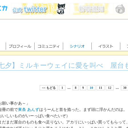
七夕】ミルキーウェイに愛を叫べ 屋台
<< もどる
1
…
8
9
10
11
12
…
30
お願い事かあ～」
冊の前で
東条 あんず
はうーんと首を捻った。まず頭に浮かんだのは。
おいしいものがいーっぱい食べたいぞ）
だまだ屋台のものも食べ足りない。アカリにいっぱい買ってもらって