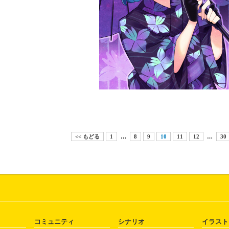
<< もどる
1
…
8
9
10
11
12
…
30
コミュニティ
シナリオ
イラスト