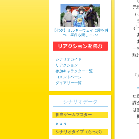
想
元
（
チ
ず
【七夕】ミルキーウェイに愛を叫
あ
べ 屋台も楽し～い♪
あ
一
駆
シナリオガイド
リアクション
参加キャラクター一覧
『
コメントページ
ダイアリー一覧
た
シナリオデータ
課
は
担当ゲームマスター
楓
―
ＫＡＮ
シナリオタイプ（らっポ）