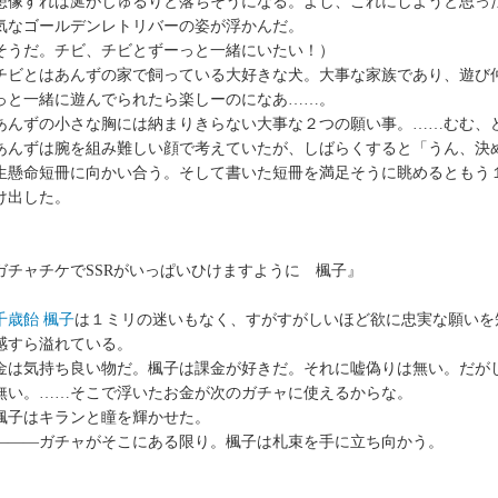
像すれば涎がじゅるりと落ちそうになる。よし、これにしようと思っ
気なゴールデンレトリバーの姿が浮かんだ。
そうだ。チビ、チビとずーっと一緒にいたい！）
ビとはあんずの家で飼っている大好きな犬。大事な家族であり、遊び
っと一緒に遊んでられたら楽しーのになあ……。
んずの小さな胸には納まりきらない大事な２つの願い事。……むむ、
んずは腕を組み難しい顔で考えていたが、しばらくすると「うん、決
生懸命短冊に向かい合う。そして書いた短冊を満足そうに眺めるともう
け出した。
ガチャチケでSSRがいっぱいひけますように 楓子』
千歳飴 楓子
は１ミリの迷いもなく、すがすがしいほど欲に忠実な願いを
感すら溢れている。
金は気持ち良い物だ。楓子は課金が好きだ。それに嘘偽りは無い。だが
無い。……そこで浮いたお金が次のガチャに使えるからな。
子はキランと瞳を輝かせた。
――ガチャがそこにある限り。楓子は札束を手に立ち向かう。