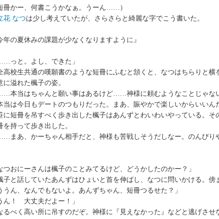
短冊かー、何書こうかなぁ。うーん……）
立花 なつ
は少し考えていたが、さらさらと綺麗な字でこう書いた。
今年の夏休みの課題が少なくなりますように』
……っと。よし、できた」
高校生共通の嘆願書のような短冊にふむと頷くと、なつはちらりと横
意に溢れた楓子の姿。
……本当はちゃんと願い事はあるけど……神様に頼むようなことじゃな
当は今日もデートのつもりだった。まあ、賑やかで楽しいからいいん
に短冊を吊すべく歩き出した楓子はあんずとわいわいやっている。そ
冊を持って歩き出した。
…まあ、かーちゃん相手だと、神様も苦戦しそうだしなー。のんびり
なつおにーさんは楓子のことみてるけど、どうかしたのかー？」
子と話していたあんずはひょいと首を伸ばし、なつに問いかける。傍
ううん、なんでもないよ。あんずちゃん、短冊つるせた？」
うん！ 大丈夫だよー！」
なるべく高い所に吊すのだぞ。神様に『見えなかった』などと逃げさせ