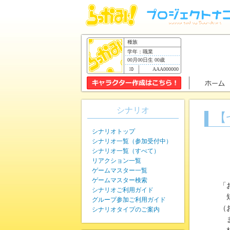
種族
学年：職業
00月00日生 00歳
AAA000000
シナリオ
【
シナリオトップ
シナリオ一覧（参加受付中）
シナリオ一覧（すべて）
リアクション一覧
ゲームマスター一覧
ゲームマスター検索
「
シナリオご利用ガイド
短
グループ参加ご利用ガイド
（
シナリオタイプのご案内
ま