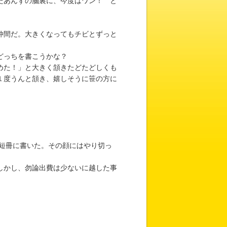
たあんずの脳裏に、今度はワン！ と
仲間だ。大きくなってもチビとずっと
どっちを書こうかな？
めた！」と大きく頷きたどたどしくも
１度うんと頷き、嬉しそうに笹の方に
短冊に書いた。その顔にはやり切っ
しかし、勿論出費は少ないに越した事