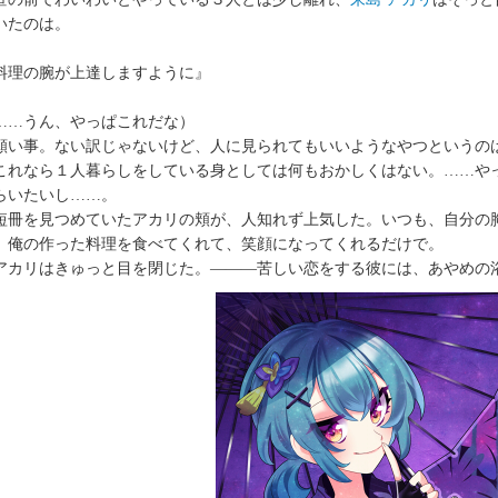
いたのは。
料理の腕が上達しますように』
……うん、やっぱこれだな）
い事。ない訳じゃないけど、人に見られてもいいようなやつというの
れなら１人暮らしをしている身としては何もおかしくはない。……や
らいたいし……。
冊を見つめていたアカリの頬が、人知れず上気した。いつも、自分の
、俺の作った料理を食べてくれて、笑顔になってくれるだけで。
カリはきゅっと目を閉じた。―――苦しい恋をする彼には、あやめの