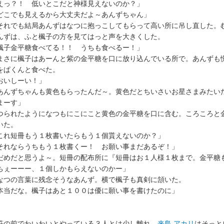
えっ？！ 低いとこだと神様見えないのか？」
どこでも見えるから大丈夫だよ～あんずちゃん」
れでも結局あんずはなつに抱っこしてもらって高い所に吊し直した。
んずは、ふと楓子の方を見てはっと声を大きくした。
楓子金平糖食べてる！！ うちも食べるー！」
さに楓子はあーんと紫の金平糖を口に放り込んでいる所で。あんずも
をぱくんと食べた。
おいしーい！」
あんずちゃんも黄色もらったんだ～。黄色だとちいさいお星さまみたい
まーす」
られたようになつもにこにこと黄色の金平糖を口に含む。ころころと
いた。
これ短冊もう１枚書いたらもう１個貰えないのか？」
それならうちもう１枚書くー！ お願い事まだあるぞ！」
だめだと思うよ～。短冊の配布所に『短冊はお１人様１枚まで。金平糖
ちぇーーー、１個しかもらえないのかー」
つの言葉に残念そうなあんず。横で楓子も真剣に頷いた。
本当だな。楓子はあと１００は優に願い事を書けたのに」
の前でわいわいとやっている３人とは少し離れ、
来島 アカリ
はそっと