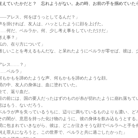
覚えていたかだと？ 忘れようがない。あの時、お前の手を掴めていた
――アレス、何をぼうっとしてるんだ？」
を掛ければ、友人は、ハッとしたように顔を上げた。
……何だ、ベルラか。何、少し考え事をしていただけだ」
考え事？」
私の、在り方について」
しいことを考えるもんだな、と呆れたようにベルラが零せば、彼は、
アレス……？」
……ベルラ」
もかもを諦めたような声、何もかもを諦めたような顔。
の中、友人の身体は、血に塗れていた。
て、返り血だ。
の前には、国の要人だったはずのものが糸が切れたように崩れ落ちて
はもう、ないだろう。
ルラが声を失っているうちに、辺りに満ちているものよりも濃い、ど
の闇が、意思を持った化け物のように、彼の身体を飲み込もうとする
に包まれていきながら、彼は、どこか泣きそうな顔でベルラへと手を
例え罪人になろうと。この世界で、ベルラと共に過ごしたかった」