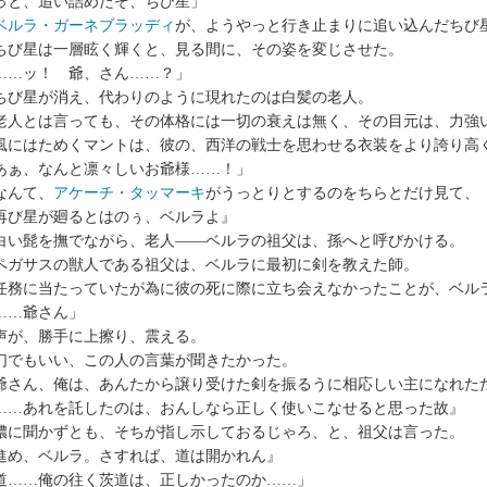
っと、追い詰めたぞ、ちび星」
ベルラ・ガーネブラッディ
が、ようやっと行き止まりに追い込んだちび
び星は一層眩く輝くと、見る間に、その姿を変じさせた。
……ッ！ 爺、さん……？」
び星が消え、代わりのように現れたのは白髪の老人。
人とは言っても、その体格には一切の衰えは無く、その目元は、力強
にはためくマントは、彼の、西洋の戦士を思わせる衣装をより誇り高
あぁ、なんと凛々しいお爺様……！」
んて、
アケーチ・タッマーキ
がうっとりとするのをちらとだけ見て、
再び星が廻るとはのぅ、ベルラよ』
い髭を撫でながら、老人――ベルラの祖父は、孫へと呼びかける。
ガサスの獣人である祖父は、ベルラに最初に剣を教えた師。
務に当たっていたが為に彼の死に際に立ち会えなかったことが、ベル
……爺さん」
が、勝手に上擦り、震える。
でもいい、この人の言葉が聞きたかった。
爺さん、俺は、あんたから譲り受けた剣を振るうに相応しい主になれた
……あれを託したのは、おんしなら正しく使いこなせると思った故』
に聞かずとも、そちが指し示しておるじゃろ、と、祖父は言った。
進め、ベルラ。さすれば、道は開かれん』
道……俺の往く茨道は、正しかったのか……」