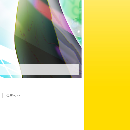
9
つぎへ >>