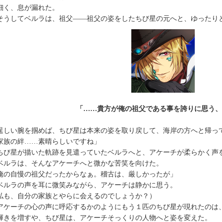
く、息が漏れた。
うしてベルラは、祖父――祖父の姿をしたちび星の元へと、ゆったり
「……貴方が俺の祖父である事を誇りに思う、
しい腕を掴めば、ちび星は本来の姿を取り戻して、海岸の方へと帰っ
家族の絆……素晴らしいですね」
び星が描いた軌跡を見遣っていたベルラへと、アケーチが柔らかく声
ルラは、そんなアケーチへと微かな苦笑を向けた。
俺の自慢の祖父だったからなぁ。稽古は、厳しかったが」
ルラの声を耳に微笑みながら、アケーチは静かに思う。
私も、自分の家族とやらに会えるのでしょうか？）
ケーチの心の声に呼応するかのようにもう１匹のちび星が現れたのは
きを増すや、ちび星は、アケーチそっくりの人物へと姿を変えた。