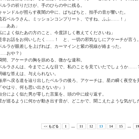
ルラの祈りだけが、手のひらの中に残る。
ャンドルが照らす夜闇の中に、ぱちぱちと、拍手の音が響いた。
流石ベルラさん。ミッションコンプリート、ですね、ふふ……！」
……ああ」
私によく似たあの方のこと、今度詳しく教えてくださいね」
非お話をお伺いしたく……！ と、一切の邪気なしにアケーチが言う
ルラが眼差しを上げれば、カーマインと紫の視線が絡まった。
……おや？）
間、アケーチの胸を掠める、微かな違和。
ベルラさんは、今までこんな目で、私のことを見ていたでしょうか……
確な答えは、与えられない。
岸へ戻る道を辿り出したベルラの後ろ、アケーチは、星の瞬く夜空を
『やはり、何も思い出さないか』）
分によく似た男が零した言葉を、頭の中に繰り返す。
が巡るように何かが動き出す音が、どこかで、聞こえたような気がし
<< もどる
1
…
11
12
13
14
15
…
1