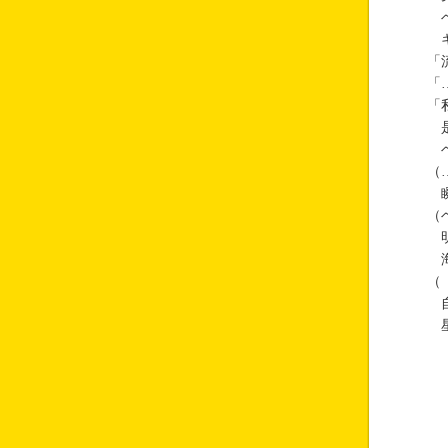
ベ
キ
「
「
「
是
ベ
（
瞬
（
明
海
（
自
星