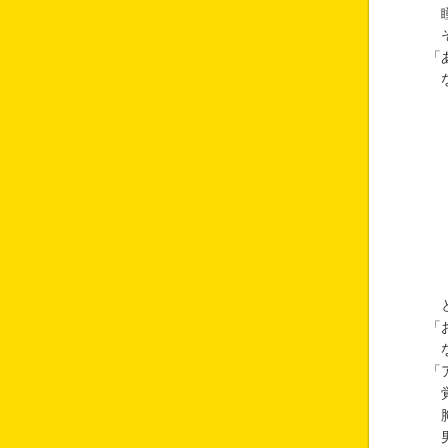
瞳
そ
「
な
と
「
な
「
覚
胸
男