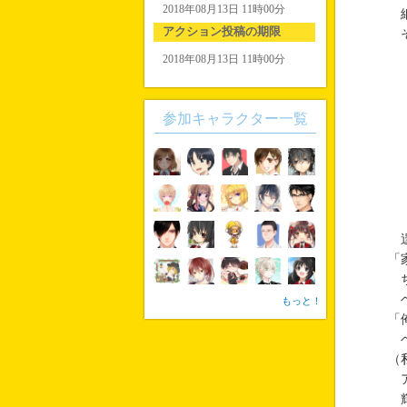
2018年08月13日 11時00分
細
アクション投稿の期限
そ
2018年08月13日 11時00分
参加キャラクター一覧
逞
「
ち
ベ
もっと！
「
ベ
（
ア
輝