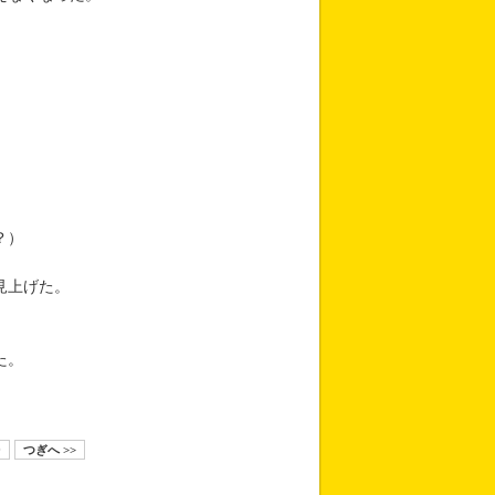
。
？）
見上げた。
た。
9
つぎへ >>