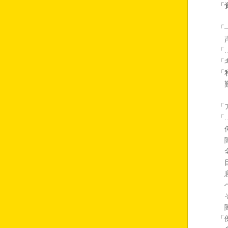
「
「
声
「
「
「
難
「
「
何
闇
全
目
息
ベ
そ
闇
「