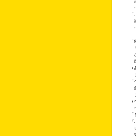
身
ベ
「
彼
ベ
「
そ
が
感
（
じ
「
至
し
（
ベ
「
『
手
男