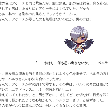
の色はアケーチと同じ紫色だが、髪は銀色、肌の色は褐色、背を彩る
れでも男は、あまりにもアケーチによく似ていた。だから、
あぁ、私の生き別れのお兄さんでしょうか？ ふふ」
んて、アケーチが零したのも無理はないのだが、男の方は、
『……やはり、何も思い出さないか。……ベルラ
、無愛想な印象を与える顔に懐かしむような色を乗せて、ベルラの方
おや、ベルラさんのお知り合いでしたか」
んて、アケーチが常の調子で零すも、その声は、ベルラの耳には届か
アレス……アドゥレス……！ 何故お前が……」
えていてくれたか、と、男が仄かに、そしてどこか切なげに目元を和
を引っ掻かれたような心地がして、ベルラは、ざり、と後ずさった。
の姿がベルラに運んだのは、例えようもないような驚愕。