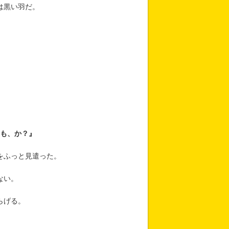
は黒い羽だ。
も、か？』
をふっと見遣った。
ない。
らげる。