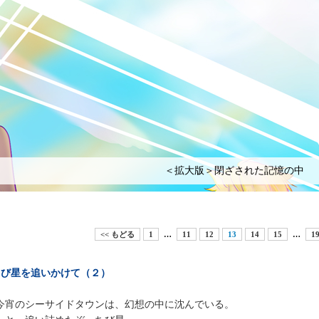
＜拡大版＞閉ざされた記憶の中
<< もどる
1
…
11
12
13
14
15
…
1
ちび星を追いかけて（２）
宵のシーサイドタウンは、幻想の中に沈んでいる。