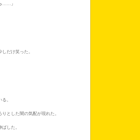
ら……」
少しだけ笑った。
いる。
ろりとした闇の気配が現れた。
。
伸ばした。