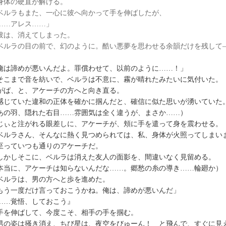
体の硬直が解ける。
ルラもまた、一心に彼へ向かって手を伸ばしたが、
……アレス……」
は、消えてしまった。
ルラの目の前で、幻のように。酷い悪夢を思わせる余韻だけを残して
俺は諦めが悪いんだよ。罪償わせて、以前のように……！」
こまで音を紡いで、ベルラは不意に、霧が晴れたみたいに気付いた。
ば、と、アケーチの方へと向き直る。
じていた違和の正体を確かに掴んだと、確信に似た思いが湧いていた
あの羽、隠れた右目……雰囲気は全く違うが、まさか……）
ぃと注がれる眼差しに、アケーチが、頬に手を遣って身を震わせる。
ベルラさん、そんなに熱く見つめられては、私、身体が火照ってしまい
っていつも通りのアケーチだ。
かしそこに、ベルラは消えた友人の面影を、間違いなく見留める。
本当に、アケーチは知らないんだな……。郷愁の糸の導き……輪廻か）
ルラは、男の方へと歩を進めた。
もう一度だけ言っておこうかね。俺は、諦めが悪いんだ」
……覚悟、しておこう』
を伸ばして、今度こそ、相手の手を掴む。
の姿は掻き消え、ちび星は、夜空をびゅーん！ と飛んで、すぐに見