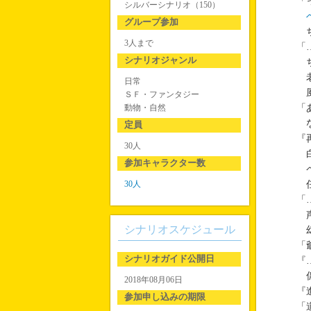
「
シルバーシナリオ（150）
グループ参加
ち
3人まで
「
シナリオジャンル
ち
老
日常
風
ＳＦ・ファンタジー
動物・自然
「
な
定員
『
30人
白
参加キャラクター数
ペ
30人
任
「
声
シナリオスケジュール
幻
「
シナリオガイド公開日
『
儂
2018年08月06日
『
参加申し込みの期限
「