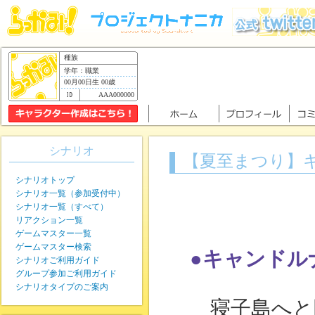
種族
学年：職業
00月00日生 00歳
AAA000000
シナリオ
【夏至まつり】
シナリオトップ
シナリオ一覧（参加受付中）
シナリオ一覧（すべて）
リアクション一覧
ゲームマスター一覧
ゲームマスター検索
●キャンドル
シナリオご利用ガイド
グループ参加ご利用ガイド
シナリオタイプのご案内
寝子島へと