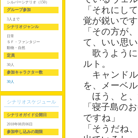
シルバーシナリオ（150）
「それにして
グループ参加
覚が鋭いです
3人まで
シナリオジャンル
「その方が、
日常
て、いい思
ＳＦ・ファンタジー
動物・自然
歌うように
定員
ルト。
30人
参加キャラクター数
キャンドル
30人
を、メーベ
ほう、と、
シナリオスケジュール
「寝子島のお
シナリオガイド公開日
ですね」
2018年08月06日
「そうだね、
参加申し込みの期限