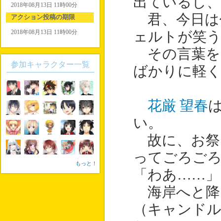
出ているし、
2018年08月13日 11時00分
君、今日は
アクション投稿の期限
2018年08月13日 11時00分
ェルトが笑
その言葉を
参加キャラクター一覧
ばかりに軽
花厳 望春
い。
故に、お祭
ってごろご
もっと！
「わあ……」
海岸へと降
（キャンドル