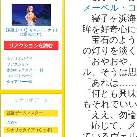
メーベル・
寝子ヶ浜海
眸を好奇心に
【夏至まつり】キャンドルナイト
に星も燈りて
宝石のよう
の灯りを淡く
シナリオガイド
「おやおや
リアクション
ル、そうは
参加キャラクター一覧
コメントページ
「あれは…
ダイアリー一覧
「何とも興味
シナリオデータ
もそれでい
「ええ、勿論
担当ゲームマスター
巴めろ
応じて、メ
シナリオタイプ（らっポ）
ているヴェ