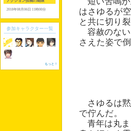
短い苦鳴が
アクション投稿の期限
はさゆるが空
2018年08月06日 11時00分
と共に切り裂
参加キャラクター一覧
容赦のない
さえた姿で倒
もっと！
さゆるは黙
で佇んだ。
青年は丸ま