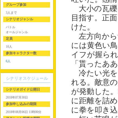
グループ参加
大小の瓦礫
3人まで
目指す。正面
シナリオジャンル
けた。
バトル
オールジャンル
左方向から
定員
には黄色い
10人
イフが握ら
参加キャラクター数
6人
「貰ったああ
冷たい光を
シナリオスケジュール
れる。敵意のある
シナリオガイド公開日
が発動した。
2018年07月30日
に距離を詰め
参加申し込みの期限
に拳を叩き込
2018年08月06日 11時00分