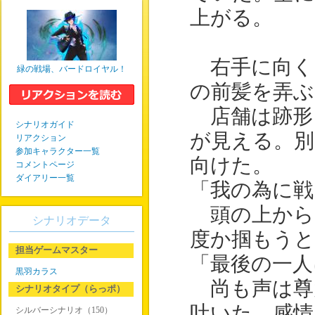
上がる。
右手に向く
緑の戦場、バードロイヤル！
の前髪を弄ぶ
店舗は跡形
シナリオガイド
が見える。別
リアクション
参加キャラクター一覧
向けた。
コメントページ
ダイアリー一覧
「我の為に戦
頭の上から
シナリオデータ
度か掴もうと
担当ゲームマスター
「最後の一人
黒羽カラス
尚も声は尊
シナリオタイプ（らっポ）
吐いた。感情
シルバーシナリオ（150）