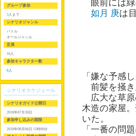
眼前には緑
グループ参加
如月 庚
は
3人まで
シナリオジャンル
バトル
オールジャンル
定員
10人
参加キャラクター数
6人
「嫌な予感し
前髪を掻き
シナリオスケジュール
広大な草原
シナリオガイド公開日
木造の家屋。
2018年07月30日
いた。
参加申し込みの期限
「一番の問題
2018年08月06日 11時00分