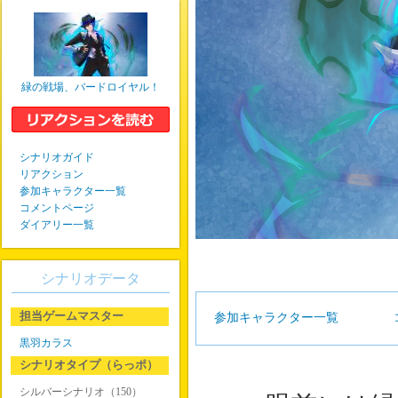
緑の戦場、バードロイヤル！
シナリオガイド
リアクション
参加キャラクター一覧
コメントページ
ダイアリー一覧
シナリオデータ
担当ゲームマスター
参加キャラクター一覧
黒羽カラス
シナリオタイプ（らっポ）
シルバーシナリオ（150）