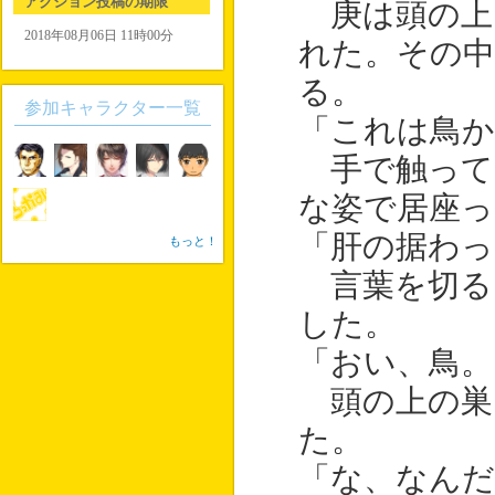
アクション投稿の期限
庚は頭の上
2018年08月06日 11時00分
れた。その
る。
参加キャラクター一覧
「これは鳥か
手で触って
な姿で居座っ
「肝の据わ
もっと！
言葉を切る
した。
「おい、鳥。
頭の上の巣
た。
「な、なんだ