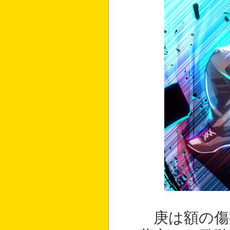
庚は額の傷