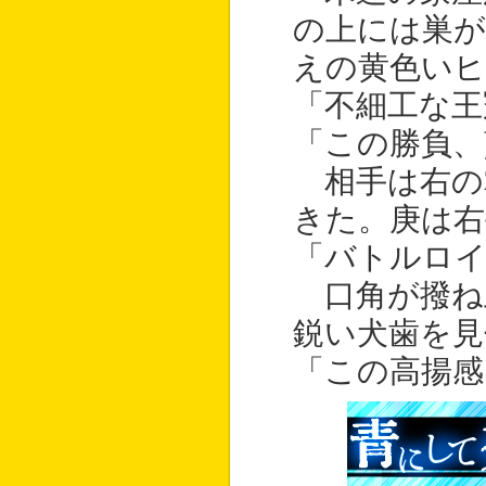
の上には巣
えの黄色い
「不細工な王
「この勝負、
相手は右の
きた。庚は右
「バトルロ
口角が撥ね
鋭い犬歯を見
「この高揚感