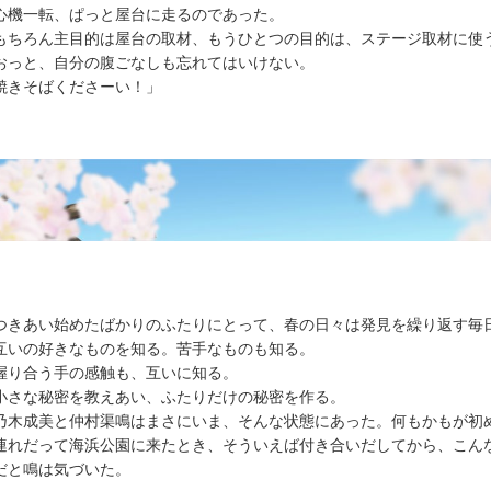
機一転、ぱっと屋台に走るのであった。
ちろん主目的は屋台の取材、もうひとつの目的は、ステージ取材に使
っと、自分の腹ごなしも忘れてはいけない。
焼きそばくださーい！」
きあい始めたばかりのふたりにとって、春の日々は発見を繰り返す毎
いの好きなものを知る。苦手なものも知る。
り合う手の感触も、互いに知る。
さな秘密を教えあい、ふたりだけの秘密を作る。
木成美と仲村渠鳴はまさにいま、そんな状態にあった。何もかもが初
れだって海浜公園に来たとき、そういえば付き合いだしてから、こん
だと鳴は気づいた。