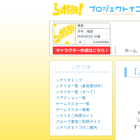
種族
学年：職業
00月00日生 00歳
AAA000000
シナリオ
【
シナリオトップ
シナリオ一覧（参加受付中）
シナリオ一覧（すべて）
リアクション一覧
ゲームマスター一覧
ゲームマスター検索
I
シナリオご利用ガイド
「
グループ参加ご利用ガイド
す
シナリオタイプのご案内