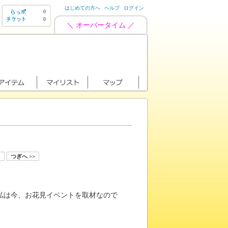
はじめての方へ
ヘルプ
ログイン
0
0
＼ オーバータイム ／
8
つぎへ >>
私は今、お花見イベントを取材なので