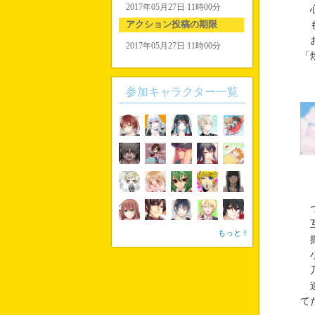
2017年05月27日 11時00分
心
アクション投稿の期限
も
お
2017年05月27日 11時00分
「
参加キャラクター一覧
つ
互
もっと！
握
小
乃
連
て