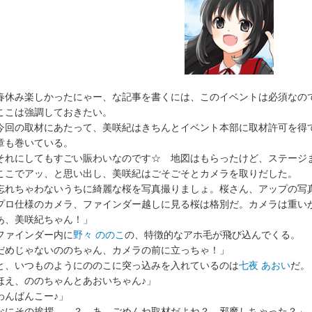
春休み楽しかったにゃー、な記事を書くには、このイベントは必須なの
こは強調しておきたい。
回の取材にあたって、美咲紀はきちんとイベント本部に取材許可を得
章も巻いている。
それにしてもすごい賑わいなのです☆ 地図はもらったけど、ステージ
こでアッ、と思い出し、美咲紀はごそごそとカメラを取りだした。
忘れちゃわないうちに綺麗な桜を写真撮りましょ。桜さん、アップの写
ロ仕様のカメラ、ファインダー越しに見る桜は格別だ。カメラは重い
あ、美咲紀ちゃん！」
ァインダー内に
野々 ののこ
の、特徴的なアホ毛が飛び込んでくる。
だめじゃないののちゃん、カメラの前に立っちゃ！」
、いつものようにののこに突っ込みを入れているのは
七夜 あおい
だ。
ほえ、ののちゃんとあおいちゃん♪」
わんばんこー♪」
なにその挨拶……？ あ、ごめんね取材だよね？ 邪魔しちゃった？」