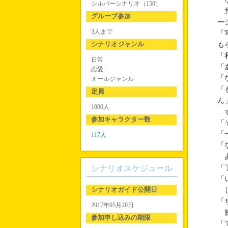
シルバーシナリオ（150）
意
グループ参加
ー
3人まで
「
シナリオジャンル
も
「
日常
「
恋愛
「
オールジャンル
「
定員
ん
1000人
す
参加キャラクター数
「
「
117人
「
あ
シナリオスケジュール
「
「
シナリオガイド公開日
し
「
2017年05月20日
腕
参加申し込みの期限
「