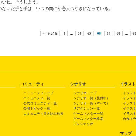
いいね、そうしよう」
ないだ手と手は、いつの間にか恋人つなぎになっている。
<< もどる
1
…
64
65
66
67
68
…
9
コミュニティ
シナリオ
イラスト
コミュニティトップ
シナリオトップ
イラス
コミュニティ一覧
シナリオ一覧（受付中）
イラス
公式コミュニティ一覧
シナリオ一覧（すべて）
イラス
公開トピック一覧
リアクション一覧
イラス
コミュニティ書き込み検索
ゲームマスター一覧
イラス
ゲームマスター検索
自作イ
プレシナリオ
マップ