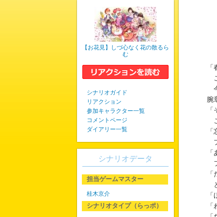
【お花見】しづ心なく花の散るら
む
「
こ
今
シナリオガイド
腕
リアクション
「
参加キャラクター一覧
コメントページ
こ
ダイアリー一覧
「
プ
「
シナリオデータ
フ
「
担当ゲームマスター
と
桂木京介
「
シナリオタイプ（らっポ）
「
「