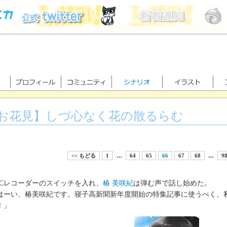
お花見】しづ心なく花の散るらむ
<< もどる
1
…
64
65
66
67
68
…
9
Cレコーダーのスイッチを入れ、
椿 美咲紀
は弾む声で話し始めた。
はーい、椿美咲紀です。寝子高新聞新年度開始の特集記事に使うべく、
！」