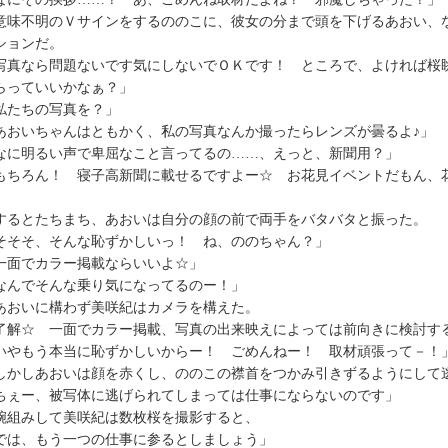
味不明のＶサインをするののこに、彼女の分まで頭を下げるあおい、
ションだ。
写真なら問題ないです気にしないでＯＫです！ ところで、よければ桜
らっていいかなぁ？」
私たちの写真を？」
あおいちゃんはともかく、私の写真なんか撮ったらレンズが曇るよ♪」
なに明るい声で卑屈なこと言ってるの……、えっと、新聞用？」
もちろん！ 寝子高新聞に載せるですよー☆ お花見イベントだもん、
」
るとたちまち、あおいは自分の顔の前で両手をバタバタと振った。
そそそ、そんな恥ずかしいっ！ ね、ののちゃん？」
一面でカラー掲載ならいいよ☆」
なんでそんな乗り気になってるのー！」
おいに構わず美咲紀はカメラを構えた。
了解☆ 一面でカラー掲載、写真の出来映えによっては前向きに検討す
いやもう本当に恥ずかしいからー！ ごめんねー！ 取材頑張って－！
かしあおいは顔を赤くし、ののこの襟首をつかみ引きずるようにして
ちぇー、被写体に逃げられてしまっては仕事にならないのです」
組みして美咲紀は数枚桜を撮影すると、
では、もう一つの仕事に参るとしましょう」