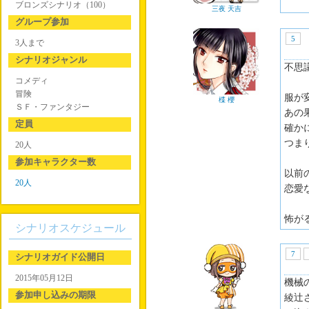
ブロンズシナリオ（100）
三夜 天吉
グループ参加
5
3人まで
シナリオジャンル
不思
コメディ
冒険
服が
楪 櫻
ＳＦ・ファンタジー
あの
定員
確か
つま
20人
参加キャラクター数
以前
20人
恋愛
怖が
シナリオスケジュール
7
シナリオガイド公開日
2015年05月12日
機械
参加申し込みの期限
綾辻