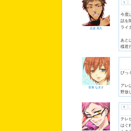
5
今度
話を
ライ
志波 高久
あと
楪君
びっ
アレ
音海 なぎさ
野放
6
テレ
はぐ