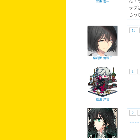
ん？
三夜 雷一
ラダ
じっ
10
葉利沢 倫理子
1
霧生 深雪
2