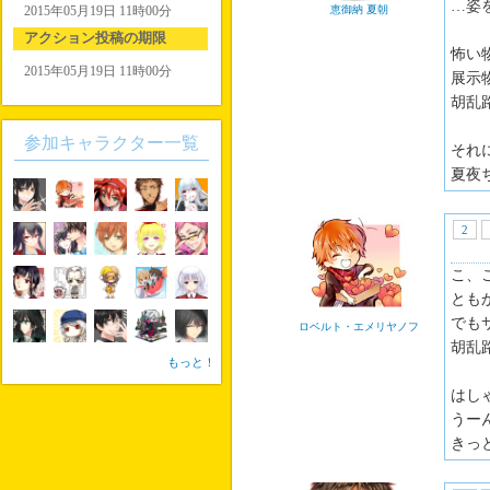
…姿
2015年05月19日 11時00分
恵御納 夏朝
アクション投稿の期限
怖い
2015年05月19日 11時00分
展示
胡乱
参加キャラクター一覧
それ
夏夜
2
こ、
とも
でも
ロベルト・エメリヤノフ
胡乱
もっと！
はし
うー
きっ