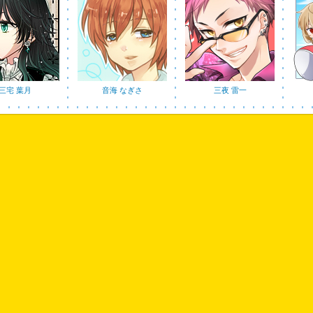
三宅 葉月
音海 なぎさ
三夜 雷一