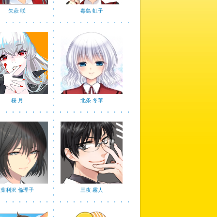
矢萩 咲
毒島 虹子
桜 月
北条 冬華
葉利沢 倫理子
三夜 霧人