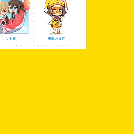
八神 修
恵御納 夏朝