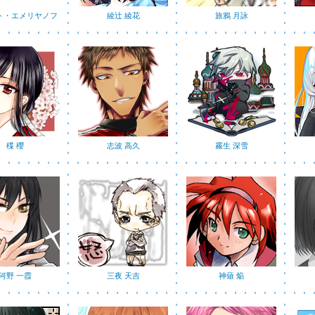
ト・エメリヤノフ
綾辻 綾花
旅鴉 月詠
楪 櫻
志波 高久
霧生 深雪
河野 一霞
三夜 天吉
神薙 焔