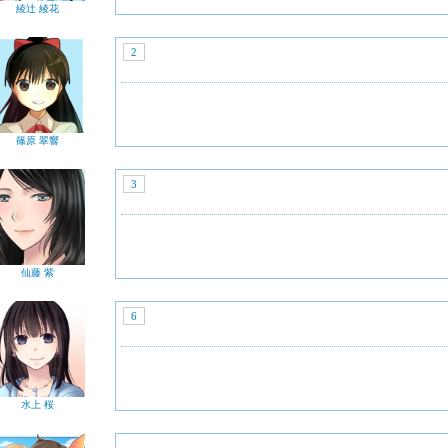
綾辻 綾花
2
篠原 翠響
3
仙藤 紫
6
水上 桜