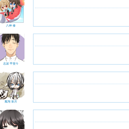
八神 修
志波 甲斐斗
鳳翔 皐月