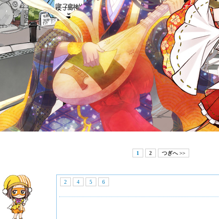
1
2
つぎへ >>
2
4
5
6