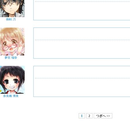
御剣 刀
夢宮 瑠奈
奈良橋 博美
1
2
つぎへ >>