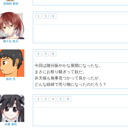
恵御納 夏朝
1
5
6
獅子目 悠月
3
5
6
今回は随分賑やかな展開になったな。
まさにお祭り騒ぎって奴だ。
弁天猫も無事見つかって良かったが、
新田 亮
どんな経緯で売り物になったのだろう？
1
2
4
5
6
佐藤 瀬莉