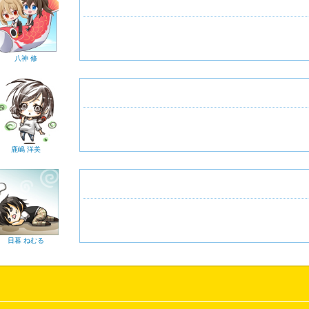
八神 修
鹿嶋 洋美
日暮 ねむる