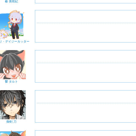
椿 美咲紀
リ・デイジーカッター
響 タルト
御剣 刀