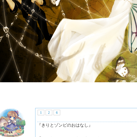
1
2
6
『きりとゾンビのおはなし』