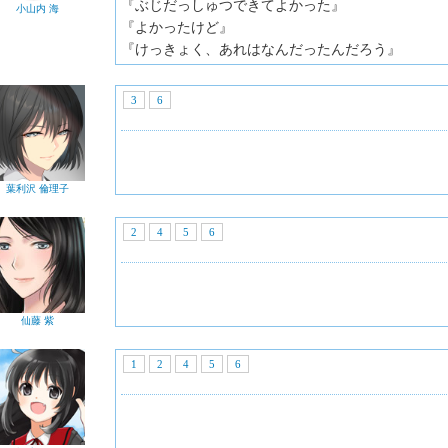
『ぶじだっしゅつできてよかった』
小山内 海
『よかったけど』
『けっきょく、あれはなんだったんだろう』
3
6
葉利沢 倫理子
2
4
5
6
仙藤 紫
1
2
4
5
6