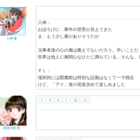
八神：
おぼろげに…事件の背景が見えてきた
ま、もう少し裏がありそうだが
八神 修
当事者達の心の傷は癒えてないだろう。辛いことだ
世界は他人に無関心なひとに満ちている…そんな、
ＰＬ：
場所的には図書館は特別な証拠はなくて一寸残念
けど、「アイ」達の視覚含めて楽しめました
1
4
6
7
10
11
勅使河原 悠