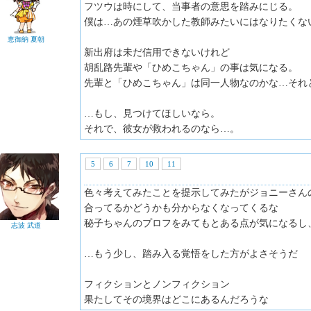
フツウは時にして、当事者の意思を踏みにじる。
僕は…あの煙草吹かした教師みたいにはなりたくな
恵御納 夏朝
新出府は未だ信用できないけれど
胡乱路先輩や「ひめこちゃん」の事は気になる。
先輩と「ひめこちゃん」は同一人物なのかな…それ
…もし、見つけてほしいなら。
それで、彼女が救われるのなら…。
5
6
7
10
11
色々考えてみたことを提示してみたがジョニーさん
合ってるかどうかも分からなくなってくるな
秘子ちゃんのプロフをみてもとある点が気になるし
志波 武道
…もう少し、踏み入る覚悟をした方がよさそうだ
フィクションとノンフィクション
果たしてその境界はどこにあるんだろうな