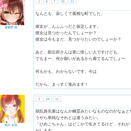
1
6
7
10
11
なんとも、寂しくて孤独な町でした。
彼女が、んふふっだと仮定します。
屋敷野 梢
彼女は見つかったんでしょーか？
彼女は今もまだ、見つかりたいのでしょーか？
あと、新出府さんは更に怪しい人ですけども。
でもまー、何か願いがあるから着てるんでしょー
何もかも、わからないです。今は
だから、まっすぐ進みます！
3
10
11
胡乱路先輩はなんか幽霊みたいなものなのかなぁと
うやら単純なそれとは違うみたい。
「ひめこちゃん」はどこかで生きてるけど、それが
桃川 圭花
がします。