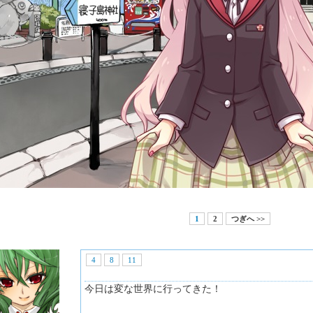
1
2
つぎへ >>
4
8
11
今日は変な世界に行ってきた！