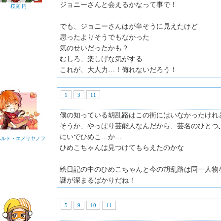
ジョニーさんと会えるかなって事で！
桜庭 円
でも、ジョニーさんはが辛そうに見えたけど
思ったよりそうでもなかった
気のせいだったかも？
むしろ、楽しげな気がする
これが、大人力…！侮れないだろう！
1
3
11
僕の知っている胡乱路はこの街にはいなかったけれ
そうか、やっぱり芸能人なんだから、芸名のひとつ
にいでひめこ…か…
ベルト・エメリヤノフ
ひめこちゃんは見つけてもらえたのかな
絵日記の中のひめこちゃんと今の胡乱路は同一人物
謎が深まるばかりだね！
5
9
10
11